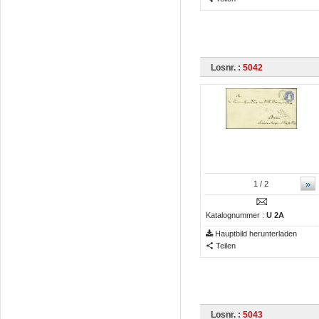
Losnr. :
5042
»
1
/ 2
Katalognummer :
U 2A
Hauptbild herunterladen
Teilen
Losnr. :
5043