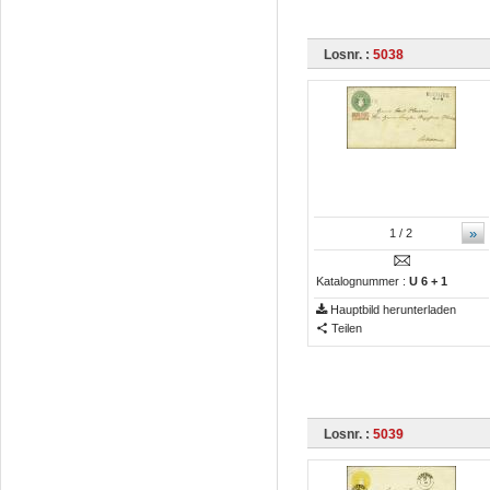
Losnr. :
5038
»
1
/ 2
Katalognummer :
U 6 + 1
Hauptbild herunterladen
Teilen
Losnr. :
5039