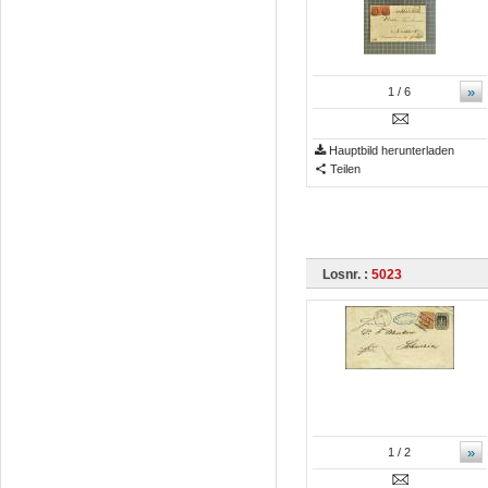
»
1
/ 6
Hauptbild herunterladen
Teilen
Losnr. :
5023
»
1
/ 2