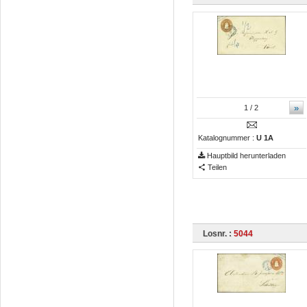
»
1
/ 2
Katalognummer :
U 1A
Hauptbild herunterladen
Teilen
Losnr. :
5044