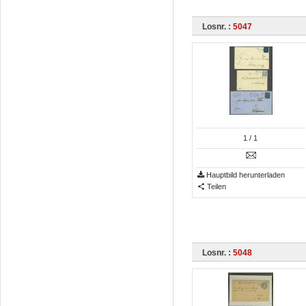
Losnr. :
5047
1
/ 1
Hauptbild herunterladen
Teilen
Losnr. :
5048