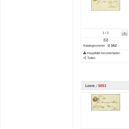
»
1
/ 2
Katalognummer :
U 3A2
Hauptbild herunterladen
Teilen
Losnr. :
5053