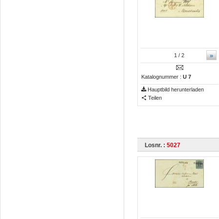
»
1
/ 2
Katalognummer :
U 7
Hauptbild herunterladen
Teilen
Losnr. :
5027