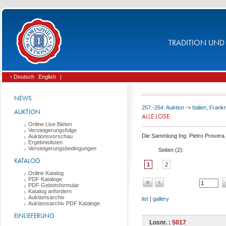
TRADITION UND 
› Deutsch
English
|
NEWS
257.-264. Auktion
->
Italien, Fran
AUKTION
ALLE LOSE
Online Live Bieten
Versteigerungsfolge
Die Sammlung Ing. Pietro Provera (
Auktionsvorschau
Ergebnislisten
Versteigerungsbedingungen
Seiten (
2
):
KATALOG
1
2
Online Katalog
PDF Kataloge
«
‹
PDF Gebotsformular
Katalog anfordern
Auktionsarchiv
list
|
gallery
Auktionsarchiv PDF Kataloge
EINLIEFERUNG
Losnr. :
5017