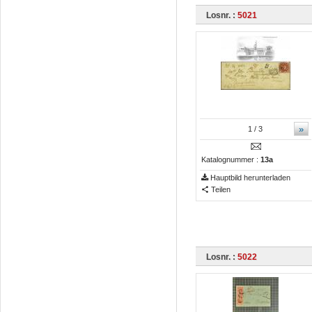
Losnr. :
5021
»
1
/ 3
Katalognummer :
13a
Hauptbild herunterladen
Teilen
Losnr. :
5022