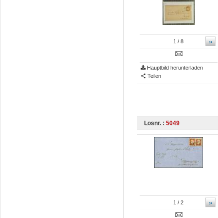
»
1
/ 8
Hauptbild herunterladen
Teilen
Losnr. :
5049
»
1
/ 2