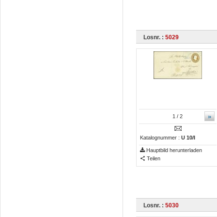
Losnr. :
5029
»
1
/ 2
Katalognummer :
U 10/I
Hauptbild herunterladen
Teilen
Losnr. :
5030