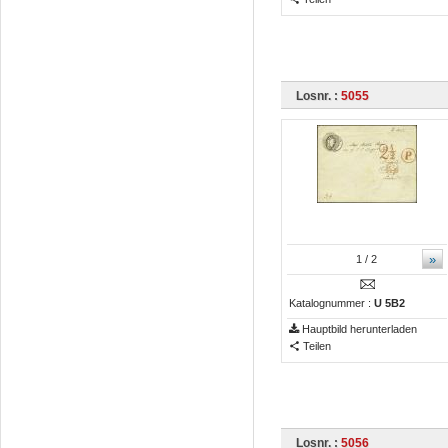
Losnr. :
5055
»
1
/ 2
Katalognummer :
U 5B2
Hauptbild herunterladen
Teilen
Losnr. :
5056