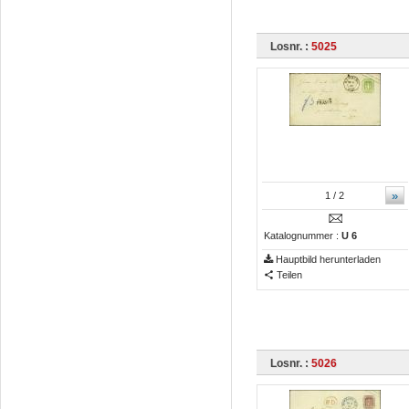
Losnr. :
5025
»
1
/ 2
Katalognummer :
U 6
Hauptbild herunterladen
Teilen
Losnr. :
5026