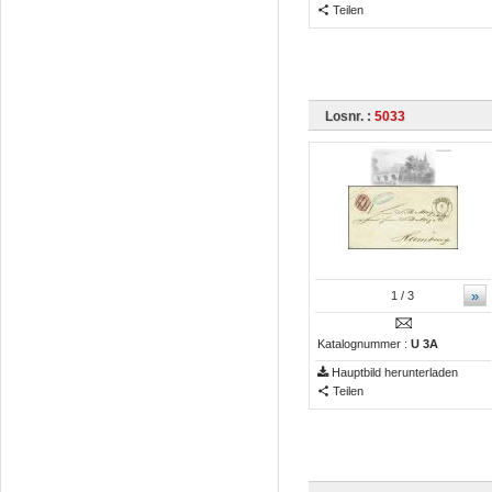
Teilen
Losnr. :
5033
»
1
/ 3
Katalognummer :
U 3A
Hauptbild herunterladen
Teilen