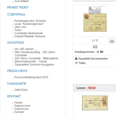
Zum Ablauf
PRIVATE TREATY
CORINPHILA
Karteiregistratur Schweiz
Louis "Karteiregistratur"
Über uns
Team
Corinphila Niederlande
Global Philatelic Network
»
1
/ 3
SONSTIGES
Vor 180 Jahren ...
Katalognummer :
U 3B
SBZ-Sonderpostflug - 100 Jahre
Corinphila
100 Jahre Corinphila - Bildergalerie
Hauptbild herunterladen
Wirtschaftsprüfer - Testat
Teilen
Typentafeln Durheim-Ausgaben
PRESSE-NEWS
Pressemitteilung April 2023
NUMISMATIK
Losnr. :
5018
SINCONA
KONTAKT
Hotels
Datenschutz
Impressum
Kontakt