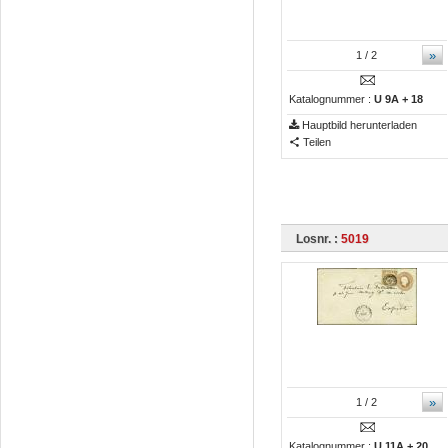
»
1
/ 2
Katalognummer :
U 9A + 18
Hauptbild herunterladen
Teilen
Losnr. :
5019
»
1
/ 2
Katalognummer :
U 11A + 20