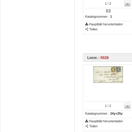
»
1
/ 2
Katalognummer :
1
Hauptbild herunterladen
Teilen
Losnr. :
5028
»
1
/ 2
Katalognummer :
24y+25y
Hauptbild herunterladen
Teilen