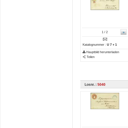
»
1
/ 2
Katalognummer :
U 7 + 1
Hauptbild herunterladen
Teilen
Losnr. :
5040