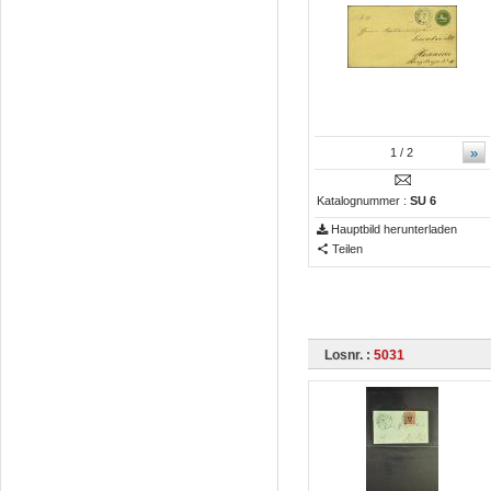
»
1
/ 2
Katalognummer :
SU 6
Hauptbild herunterladen
Teilen
Losnr. :
5031