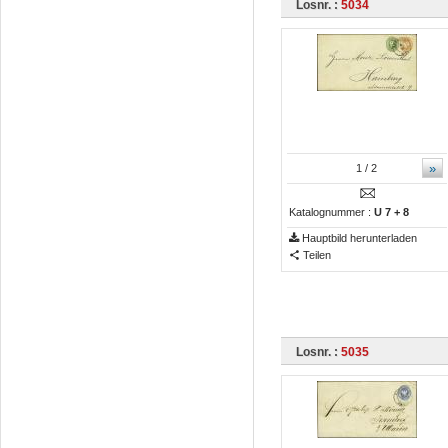
Losnr. :
5034
»
1
/ 2
Katalognummer :
U 7 + 8
Hauptbild herunterladen
Teilen
Losnr. :
5035