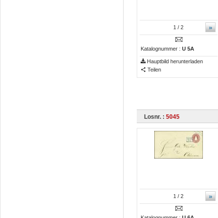
»
1
/ 2
Katalognummer :
U 5A
Hauptbild herunterladen
Teilen
Losnr. :
5045
»
1
/ 2
Katalognummer :
U 6A