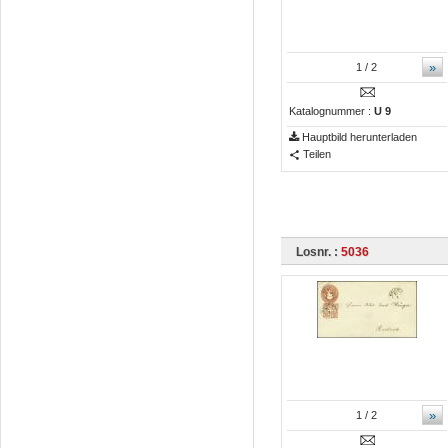
»
1
/ 2
Katalognummer :
U 9
Hauptbild herunterladen
Teilen
Losnr. :
5036
»
1
/ 2