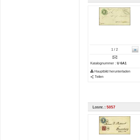
»
1
/ 2
Katalognummer :
U 6A1
Hauptbild herunterladen
Teilen
Losnr. :
5057