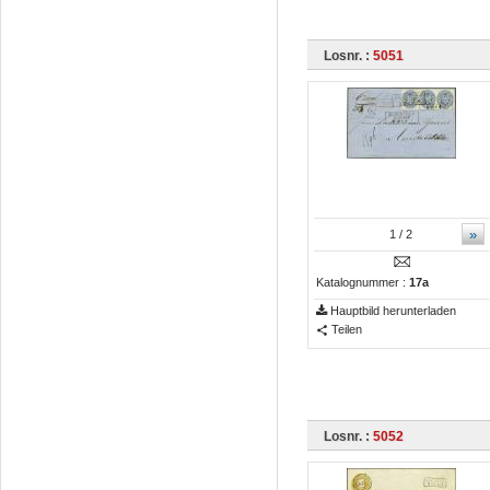
Losnr. :
5051
»
1
/ 2
Katalognummer :
17a
Hauptbild herunterladen
Teilen
Losnr. :
5052