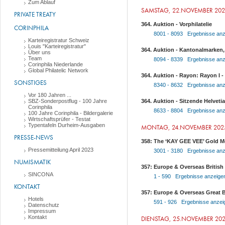
Zum Ablauf
SAMSTAG, 22.NOVEMBER 20
PRIVATE TREATY
364. Auktion - Vorphilatelie
CORINPHILA
8001 - 8093 Ergebnisse anz
Karteiregistratur Schweiz
Louis "Karteiregistratur"
364. Auktion - Kantonalmarken,
Über uns
Team
8094 - 8339 Ergebnisse anz
Corinphila Niederlande
Global Philatelic Network
364. Auktion - Rayon: Rayon I - I
SONSTIGES
8340 - 8632 Ergebnisse anz
Vor 180 Jahren ...
SBZ-Sonderpostflug - 100 Jahre
364. Auktion - Sitzende Helveti
Corinphila
8633 - 8804 Ergebnisse anz
100 Jahre Corinphila - Bildergalerie
Wirtschaftsprüfer - Testat
Typentafeln Durheim-Ausgaben
MONTAG, 24.NOVEMBER 202
PRESSE-NEWS
358: The ‘KAY GEE VEE’ Gold Me
Pressemitteilung April 2023
3001 - 3180 Ergebnisse anz
NUMISMATIK
357: Europe & Overseas Briti
SINCONA
1 - 590 Ergebnisse anzeige
KONTAKT
357: Europe & Overseas Great B
Hotels
591 - 926 Ergebnisse anzei
Datenschutz
Impressum
Kontakt
DIENSTAG, 25.NOVEMBER 20