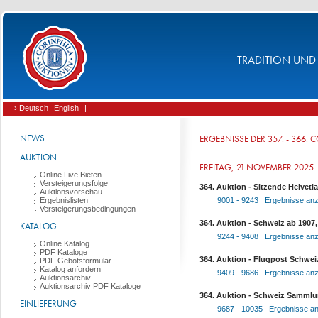
TRADITION UND 
› Deutsch
English
|
NEWS
ERGEBNISSE DER 357. - 366.
AUKTION
FREITAG, 21.NOVEMBER 2025
Online Live Bieten
Versteigerungsfolge
364. Auktion - Sitzende Helveti
Auktionsvorschau
Ergebnislisten
9001 - 9243 Ergebnisse anz
Versteigerungsbedingungen
364. Auktion - Schweiz ab 1907
KATALOG
9244 - 9408 Ergebnisse anz
Online Katalog
PDF Kataloge
364. Auktion - Flugpost Schwei
PDF Gebotsformular
Katalog anfordern
9409 - 9686 Ergebnisse anz
Auktionsarchiv
Auktionsarchiv PDF Kataloge
364. Auktion - Schweiz Samml
EINLIEFERUNG
9687 - 10035 Ergebnisse a