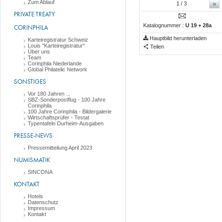
Zum Ablauf
»
1
/ 3
PRIVATE TREATY
Katalognummer :
U 19 + 28a
CORINPHILA
Hauptbild herunterladen
Karteiregistratur Schweiz
Louis "Karteiregistratur"
Teilen
Über uns
Team
Corinphila Niederlande
Global Philatelic Network
SONSTIGES
Vor 180 Jahren ...
SBZ-Sonderpostflug - 100 Jahre
Corinphila
100 Jahre Corinphila - Bildergalerie
Wirtschaftsprüfer - Testat
Typentafeln Durheim-Ausgaben
PRESSE-NEWS
Pressemitteilung April 2023
NUMISMATIK
SINCONA
KONTAKT
Hotels
Datenschutz
Impressum
Kontakt