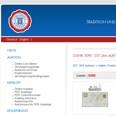
TRADITION UND 
› Deutsch
English
|
NEWS
LOSNR. 5090 - 257.-264. AUK
AUKTION
Online Live Bieten
257.-264. Auktion
->
Italien, Fran
Versteigerungsfolge
Auktionsvorschau
Ergebnislisten
Losnr. :
5090
Versteigerungsbedingungen
KATALOG
Online Katalog
PDF Kataloge
PDF Gebotsformular
Katalog anfordern
Auktionsarchiv
Auktionsarchiv PDF Kataloge
EINLIEFERUNG