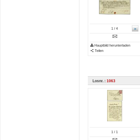
»
1
/ 4
Hauptbild herunterladen
Teilen
Losnr. :
1063
1
/ 1