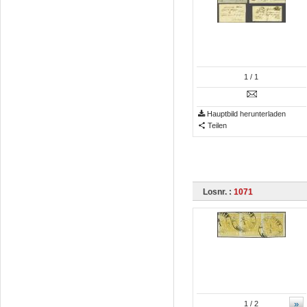
1
/ 1
Hauptbild herunterladen
Teilen
Losnr. :
1071
»
1
/ 2