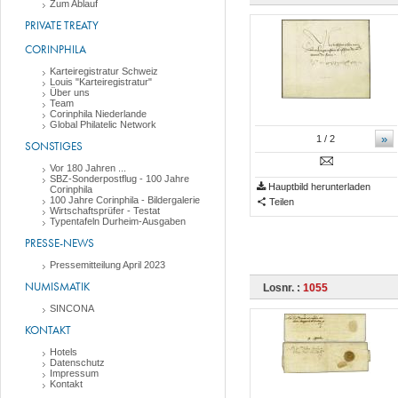
Zum Ablauf
PRIVATE TREATY
CORINPHILA
Karteiregistratur Schweiz
Louis "Karteiregistratur"
Über uns
Team
Corinphila Niederlande
Global Philatelic Network
»
1
/ 2
SONSTIGES
Vor 180 Jahren ...
SBZ-Sonderpostflug - 100 Jahre
Hauptbild herunterladen
Corinphila
100 Jahre Corinphila - Bildergalerie
Teilen
Wirtschaftsprüfer - Testat
Typentafeln Durheim-Ausgaben
PRESSE-NEWS
Pressemitteilung April 2023
NUMISMATIK
Losnr. :
1055
SINCONA
KONTAKT
Hotels
Datenschutz
Impressum
Kontakt