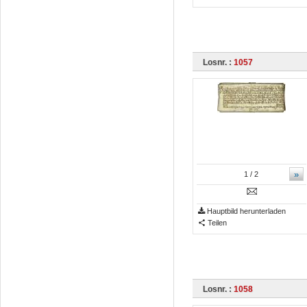
Losnr. :
1057
»
1
/ 2
Hauptbild herunterladen
Teilen
Losnr. :
1058