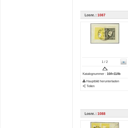
Losnr. :
1087
»
1
/ 2
Katalognummer :
10/I+11/Ib
Hauptbild herunterladen
Teilen
Losnr. :
1088