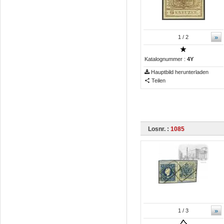
»
1
/ 2
Katalognummer :
4Y
Hauptbild herunterladen
Teilen
Losnr. :
1085
»
1
/ 3