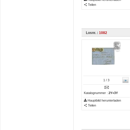
Teilen
Losnr. :
1082
»
1
/ 3
Katalognummer :
2Y+3Y
Hauptbild herunterladen
Teilen