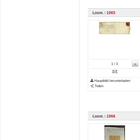
Losnr. :
1065
»
1
/ 3
Hauptbild herunterladen
Teilen
Losnr. :
1066