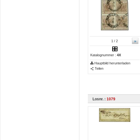
»
1
/ 2
Katalognummer :
4X
Hauptbild herunterladen
Teilen
Losnr. :
1079