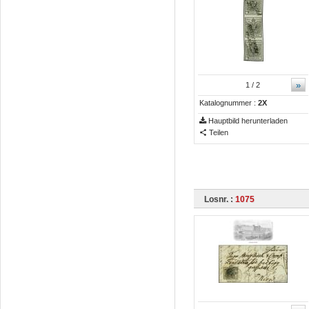
»
1
/ 2
Katalognummer :
2X
Hauptbild herunterladen
Teilen
Losnr. :
1075