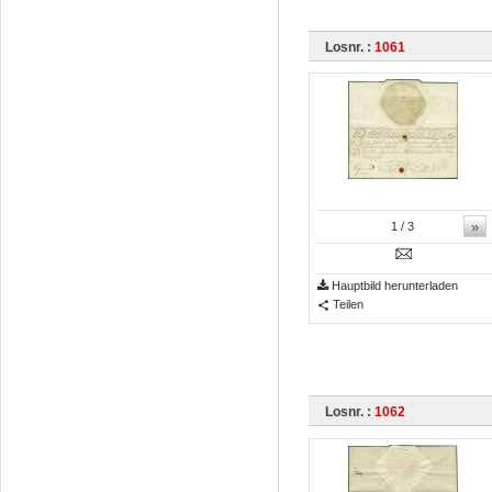
Losnr. :
1061
»
1
/ 3
Hauptbild herunterladen
Teilen
Losnr. :
1062