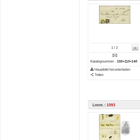
»
1
/ 2
Katalognummer :
10/I+11/I+14/I
Hauptbild herunterladen
Teilen
Losnr. :
1093