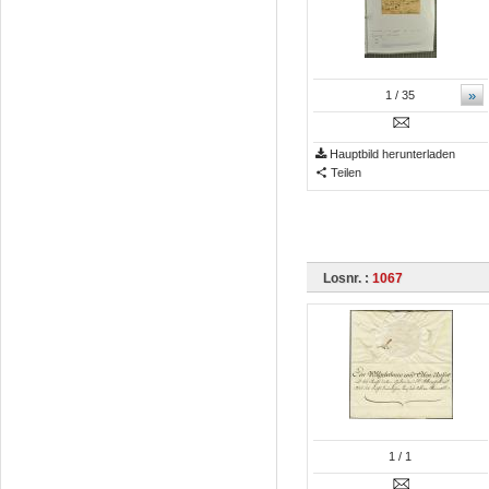
»
1
/ 35
Hauptbild herunterladen
Teilen
Losnr. :
1067
1
/ 1