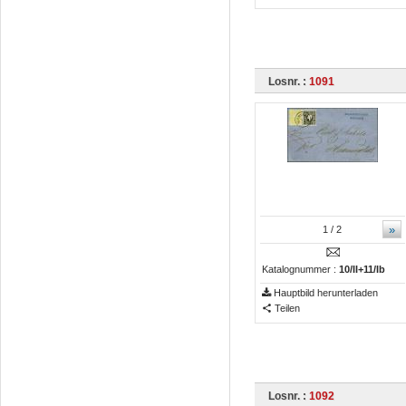
Losnr. :
1091
»
1
/ 2
Katalognummer :
10/II+11/Ib
Hauptbild herunterladen
Teilen
Losnr. :
1092