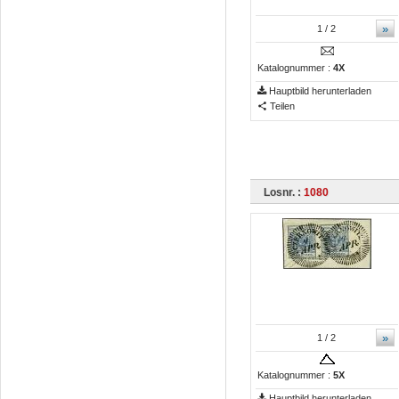
»
1
/ 2
Katalognummer :
4X
Hauptbild herunterladen
Teilen
Losnr. :
1080
»
1
/ 2
Katalognummer :
5X
Hauptbild herunterladen