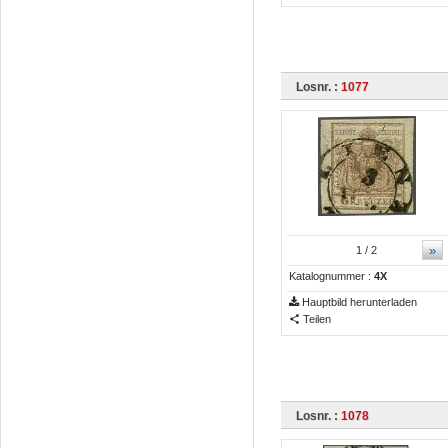
Losnr. :
1077
»
1
/ 2
Katalognummer :
4X
Hauptbild herunterladen
Teilen
Losnr. :
1078