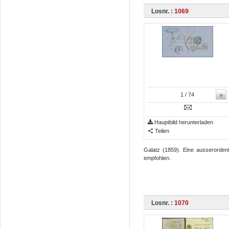
Losnr. :
1069
»
1
/ 74
Hauptbild herunterladen
Teilen
Galatz (1859). Eine ausserordent
empfohlen.
Losnr. :
1070