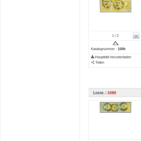
»
1
/ 2
Katalognummer :
10/Ib
Hauptbild herunterladen
Teilen
Losnr. :
1089