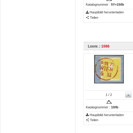
Katalognummer :
5Y+15/Ib
Hauptbild herunterladen
Teilen
Losnr. :
1086
»
1
/ 2
Katalognummer :
10/Ib
Hauptbild herunterladen
Teilen