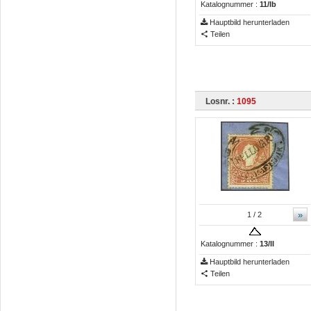
Katalognummer :
11/Ib
Hauptbild herunterladen
Teilen
Losnr. :
1095
»
1
/ 2
Katalognummer :
13/II
Hauptbild herunterladen
Teilen