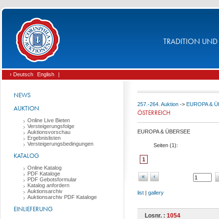
TRADITION UND 
› Deutsch
English
|
NEWS
257.-264. Auktion
->
EUROPA & 
AUKTION
ÖSTERREICH
Online Live Bieten
Versteigerungsfolge
EUROPA & ÜBERSEE
Auktionsvorschau
Ergebnislisten
Versteigerungsbedingungen
Seiten (
1
):
KATALOG
1
Online Katalog
PDF Kataloge
«
‹
PDF Gebotsformular
Katalog anfordern
Auktionsarchiv
list
|
gallery
Auktionsarchiv PDF Kataloge
EINLIEFERUNG
Losnr. :
1054