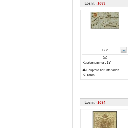
Losnr. :
1083
»
1
/ 2
Katalognummer :
3Y
Hauptbild herunterladen
Teilen
Losnr. :
1084