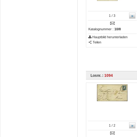
»
1
/ 3
Katalognummer :
10/II
Hauptbild herunterladen
Teilen
Losnr. :
1094
»
1
/ 2