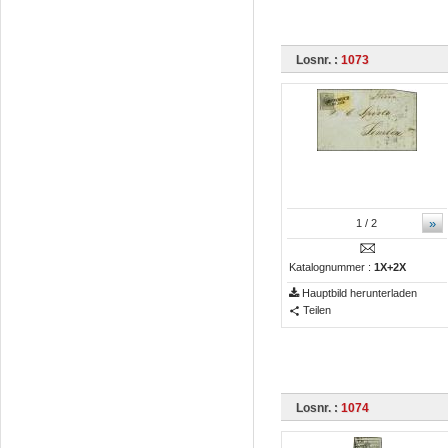
Losnr. :
1073
»
1
/ 2
Katalognummer :
1X+2X
Hauptbild herunterladen
Teilen
Losnr. :
1074