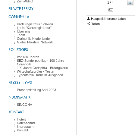
Zum Ablauf
»
1
/ 4
PRIVATE TREATY
CORINPHILA
Hauptbild herunterladen
Teilen
Karteiregistratur Schweiz
Louis "Karteiregistratur"
Über uns
Team
Corinphila Niederlande
Global Philatelic Network
SONSTIGES
Vor 180 Jahren ...
SBZ-Sonderpostflug - 100 Jahre
Corinphila
100 Jahre Corinphila - Bildergalerie
Wirtschaftsprüfer - Testat
Typentafeln Durheim-Ausgaben
PRESSE-NEWS
Pressemitteilung April 2023
NUMISMATIK
SINCONA
KONTAKT
Hotels
Datenschutz
Impressum
Kontakt