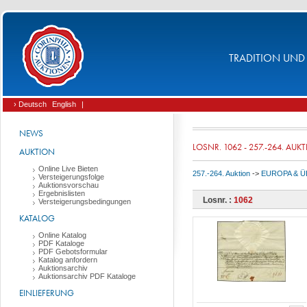
TRADITION UND 
› Deutsch
English
|
NEWS
LOSNR. 1062 - 257.-264. AUK
AUKTION
Online Live Bieten
257.-264. Auktion
->
EUROPA & 
Versteigerungsfolge
Auktionsvorschau
Ergebnislisten
Losnr. :
1062
Versteigerungsbedingungen
KATALOG
Online Katalog
PDF Kataloge
PDF Gebotsformular
Katalog anfordern
Auktionsarchiv
Auktionsarchiv PDF Kataloge
EINLIEFERUNG