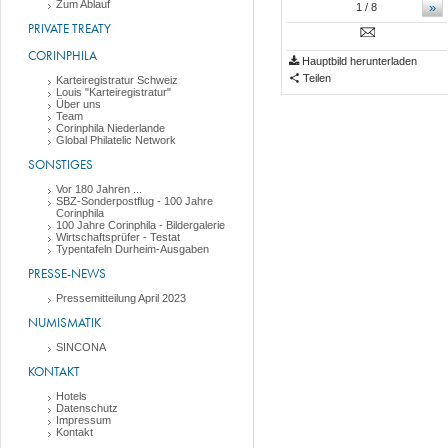
Zum Ablauf
»
1
/ 8
PRIVATE TREATY
CORINPHILA
Hauptbild herunterladen
Teilen
Karteiregistratur Schweiz
Louis "Karteiregistratur"
Über uns
Team
Corinphila Niederlande
Global Philatelic Network
SONSTIGES
Vor 180 Jahren ...
SBZ-Sonderpostflug - 100 Jahre
Corinphila
100 Jahre Corinphila - Bildergalerie
Wirtschaftsprüfer - Testat
Typentafeln Durheim-Ausgaben
PRESSE-NEWS
Pressemitteilung April 2023
NUMISMATIK
SINCONA
KONTAKT
Hotels
Datenschutz
Impressum
Kontakt