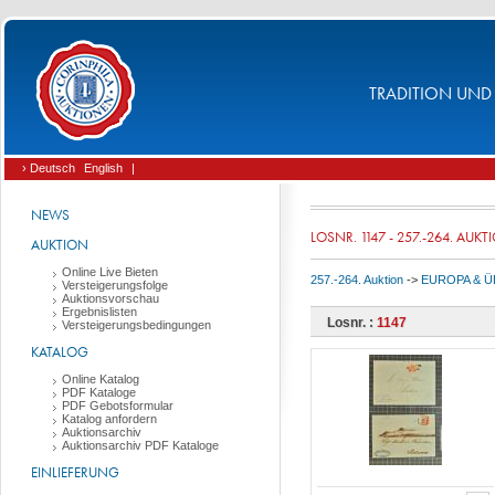
TRADITION UND 
› Deutsch
English
|
NEWS
LOSNR. 1147 - 257.-264. AUKT
AUKTION
Online Live Bieten
257.-264. Auktion
->
EUROPA & 
Versteigerungsfolge
Auktionsvorschau
Ergebnislisten
Losnr. :
1147
Versteigerungsbedingungen
KATALOG
Online Katalog
PDF Kataloge
PDF Gebotsformular
Katalog anfordern
Auktionsarchiv
Auktionsarchiv PDF Kataloge
EINLIEFERUNG