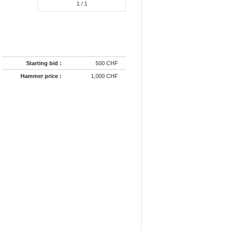
1
/ 1
Starting bid :
500 CHF
Hammer price :
1,000 CHF