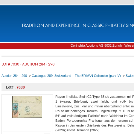
TRADITION AND EXPERIENCE IN CLASSIC PHILATELY SIN
Corinphila Auctions AG 8032 Zurich | Wiesens
LOT# 7030 - AUCTION 284 - 290
Auction 284 - 290
->
Catalogue 289: Switzerland – The ERIVAN Collection (part IV)
->
Switz
Lot# :
7030
Rayon I hellblau Stein C2 Type 35 r/u zusammen mit R
1 (waagr, Briefbug), zwei farbfr. und voll- bis
Einzelwerte, zus. klar und minim übergehend entw. mi
Raute mit nebenges. blauem Fingerhutstp. "STEIN a
54" auf vollständigem Faltbrief nach Waldshut im G
Baden. Portogerechte Frankatur aus dem ersten sc
Rayon in den ersten Briefkreis des Postvereins. Be
(2020); Attest Hermann (2022).