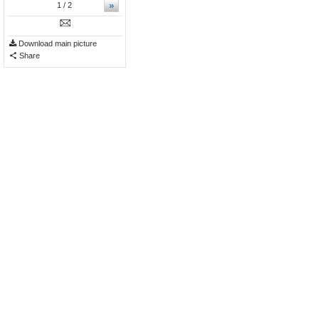
»
1
/ 2
Download main picture
Share