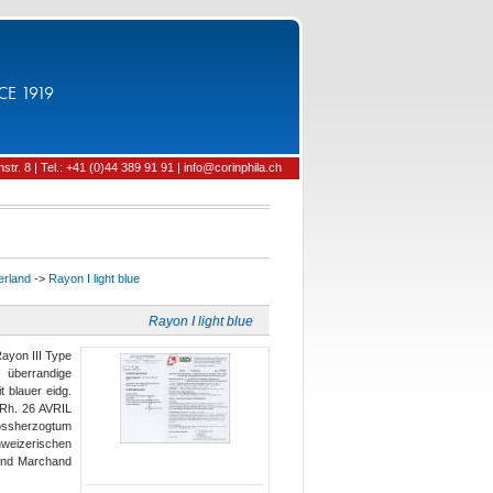
CE 1919
tr. 8 | Tel.: +41 (0)44 389 91 91 | info@corinphila.ch
erland
->
Rayon I light blue
Rayon I light blue
ayon III Type
 überrandige
t blauer eidg.
/Rh. 26 AVRIL
rossherzogtum
hweizerischen
fund Marchand