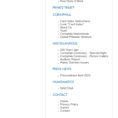
How Does It Work
PRIVATE TREATY
CORINPHILA
Card Index Switzerland
Louis "Card Index"
About Us
Team
Corinphila Netherlands
Global Philatelic Network
MISCELLANEOUS
180 Years ago ....
Corinphila Centenary - Special Flight
Corinphila Centenary - Picture Gallery
Auditors Report
Plates Durheim Issues
PRESS NEWS
Pressrelease April 2023
NUMISMATICS
SINCONA
CONTACT
Hotels
Privacy Policy
Imprint
Contact