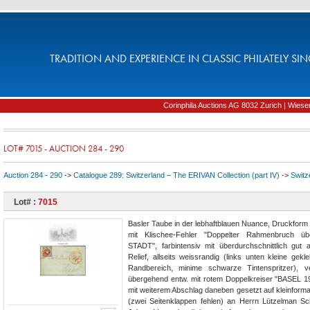
TRADITION AND EXPERIENCE IN CLASSIC PHILATELY SIN
Corinphila Auctions AG 8032 Zurich | Wiesens
LOT# 7015 - AUCTION 284 - 290
Auction 284 - 290
->
Catalogue 289: Switzerland – The ERIVAN Collection (part IV)
->
Switz
Lot# :
7015
Basler Taube in der lebhaftblauen Nuance, Druckform 
mit Klischee-Fehler "Doppelter Rahmenbruch ü
STADT", farbintensiv mit überdurchschnittlich gut
Relief, allseits weissrandig (links unten kleine gek
Randbereich, minime schwarze Tintenspritzer), v
übergehend entw. mit rotem Doppelkreiser "BASEL 
mit weiterem Abschlag daneben gesetzt auf kleinformat
(zwei Seitenklappen fehlen) an Herrn Lützelman Sch