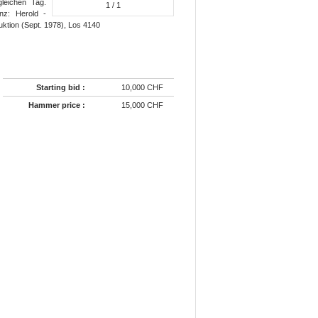
leichen Tag.
1
/ 1
nz: Herold -
uktion (Sept. 1978), Los 4140
Starting bid :
10,000 CHF
Hammer price :
15,000 CHF