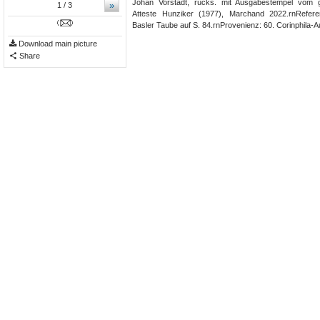
Johan Vorstadt, rücks. mit Ausgabestempel vom g
»
1
/ 3
Atteste Hunziker (1977), Marchand 2022.rn​Refere
Basler Taube auf S. 84.rnProvenienz: 60. Corinphila-A
Download main picture
Share