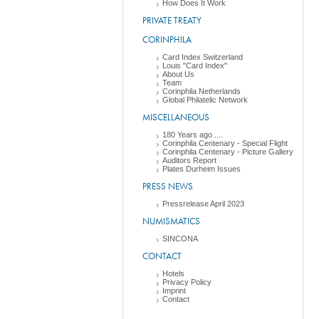
How Does It Work
PRIVATE TREATY
CORINPHILA
Card Index Switzerland
Louis "Card Index"
About Us
Team
Corinphila Netherlands
Global Philatelic Network
MISCELLANEOUS
180 Years ago ....
Corinphila Centenary - Special Flight
Corinphila Centenary - Picture Gallery
Auditors Report
Plates Durheim Issues
PRESS NEWS
Pressrelease April 2023
NUMISMATICS
SINCONA
CONTACT
Hotels
Privacy Policy
Imprint
Contact