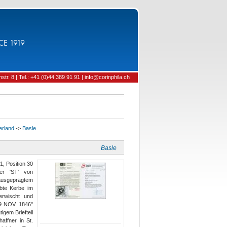
CE 1919
tr. 8 | Tel.: +41 (0)44 389 91 91 | info@corinphila.ch
erland
->
Basle
Basle
1, Position 30
ber 'ST' von
 ausgeprägtem
lebte Kerbe im
erwischt und
19 NOV. 1846"
igem Briefteil
affner in St.