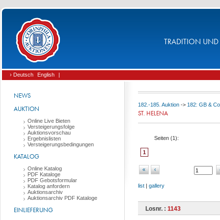
TRADITION UND 
› Deutsch
English
|
NEWS
182.-185. Auktion
->
182: GB & Co
AUKTION
ST. HELENA
Online Live Bieten
Versteigerungsfolge
Auktionsvorschau
Seiten (
1
):
Ergebnislisten
Versteigerungsbedingungen
1
KATALOG
Online Katalog
«
‹
PDF Kataloge
PDF Gebotsformular
list
|
gallery
Katalog anfordern
Auktionsarchiv
Auktionsarchiv PDF Kataloge
Losnr. :
1143
EINLIEFERUNG