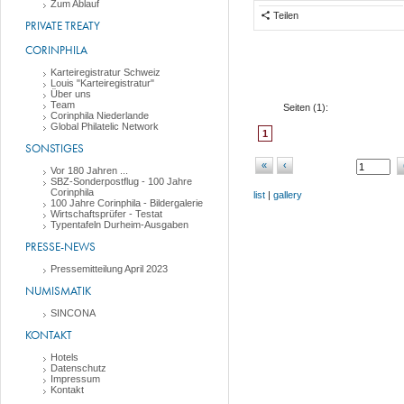
Zum Ablauf
Teilen
PRIVATE TREATY
CORINPHILA
Karteiregistratur Schweiz
Louis "Karteiregistratur"
Über uns
Team
Seiten (
1
):
Corinphila Niederlande
Global Philatelic Network
1
SONSTIGES
«
‹
Vor 180 Jahren ...
SBZ-Sonderpostflug - 100 Jahre
Corinphila
list
|
gallery
100 Jahre Corinphila - Bildergalerie
Wirtschaftsprüfer - Testat
Typentafeln Durheim-Ausgaben
PRESSE-NEWS
Pressemitteilung April 2023
NUMISMATIK
SINCONA
KONTAKT
Hotels
Datenschutz
Impressum
Kontakt