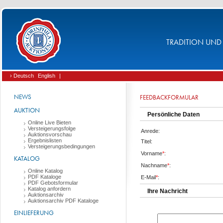
TRADITION UND 
› Deutsch
English
|
NEWS
FEEDBACKFORMULAR
AUKTION
Persönliche Daten
Online Live Bieten
Versteigerungsfolge
Anrede:
Auktionsvorschau
Ergebnislisten
Titel:
Versteigerungsbedingungen
Vorname
*
:
KATALOG
Nachname
*
:
Online Katalog
PDF Kataloge
E-Mail
*
:
PDF Gebotsformular
Katalog anfordern
Ihre Nachricht
Auktionsarchiv
Auktionsarchiv PDF Kataloge
EINLIEFERUNG