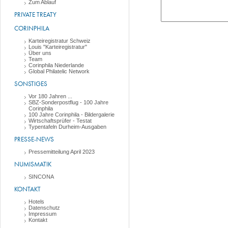
Zum Ablauf
PRIVATE TREATY
CORINPHILA
Karteiregistratur Schweiz
Louis "Karteiregistratur"
Über uns
Team
Corinphila Niederlande
Global Philatelic Network
SONSTIGES
Vor 180 Jahren ...
SBZ-Sonderpostflug - 100 Jahre
Corinphila
100 Jahre Corinphila - Bildergalerie
Wirtschaftsprüfer - Testat
Typentafeln Durheim-Ausgaben
PRESSE-NEWS
Pressemitteilung April 2023
NUMISMATIK
SINCONA
KONTAKT
Hotels
Datenschutz
Impressum
Kontakt