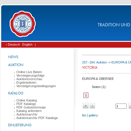
TRADITION UND 
› Deutsch
English
|
NEWS
257.-264. Auktion
->
EUROPA & 
AUKTION
VICTORIA
Online Live Bieten
Versteigerungsfolge
EUROPA & ÜBERSEE
Auktionsvorschau
Ergebnislisten
Versteigerungsbedingungen
Seiten (
1
):
KATALOG
1
Online Katalog
PDF Kataloge
«
‹
PDF Gebotsformular
Katalog anfordern
Auktionsarchiv
list
|
gallery
Auktionsarchiv PDF Kataloge
EINLIEFERUNG