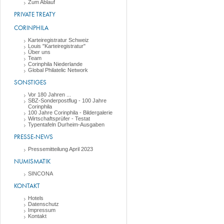
Zum Ablauf
PRIVATE TREATY
CORINPHILA
Karteiregistratur Schweiz
Louis "Karteiregistratur"
Über uns
Team
Corinphila Niederlande
Global Philatelic Network
SONSTIGES
Vor 180 Jahren ...
SBZ-Sonderpostflug - 100 Jahre
Corinphila
100 Jahre Corinphila - Bildergalerie
Wirtschaftsprüfer - Testat
Typentafeln Durheim-Ausgaben
PRESSE-NEWS
Pressemitteilung April 2023
NUMISMATIK
SINCONA
KONTAKT
Hotels
Datenschutz
Impressum
Kontakt