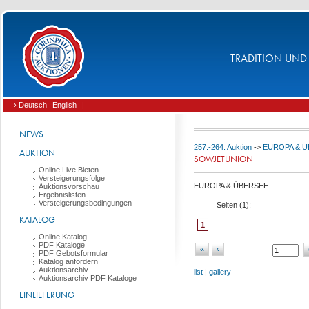
TRADITION UND 
› Deutsch
English
|
NEWS
257.-264. Auktion
->
EUROPA & 
AUKTION
SOWJETUNION
Online Live Bieten
Versteigerungsfolge
EUROPA & ÜBERSEE
Auktionsvorschau
Ergebnislisten
Versteigerungsbedingungen
Seiten (
1
):
KATALOG
1
Online Katalog
PDF Kataloge
«
‹
PDF Gebotsformular
Katalog anfordern
Auktionsarchiv
list
|
gallery
Auktionsarchiv PDF Kataloge
EINLIEFERUNG