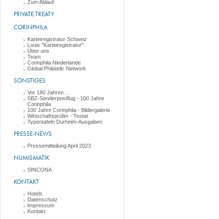
Zum Ablauf
PRIVATE TREATY
CORINPHILA
Karteiregistratur Schweiz
Louis "Karteiregistratur"
Über uns
Team
Corinphila Niederlande
Global Philatelic Network
SONSTIGES
Vor 180 Jahren ...
SBZ-Sonderpostflug - 100 Jahre
Corinphila
100 Jahre Corinphila - Bildergalerie
Wirtschaftsprüfer - Testat
Typentafeln Durheim-Ausgaben
PRESSE-NEWS
Pressemitteilung April 2023
NUMISMATIK
SINCONA
KONTAKT
Hotels
Datenschutz
Impressum
Kontakt