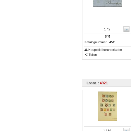
»
1
/ 2
Katalognummer :
45C
Hauptbild herunterladen
Teilen
Losnr. :
4921
»
1
/ 39