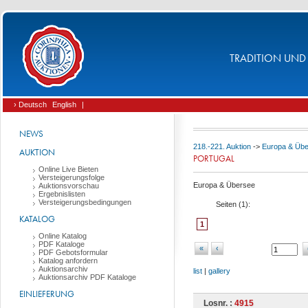
TRADITION UND 
› Deutsch
English
|
NEWS
218.-221. Auktion
->
Europa & Üb
AUKTION
PORTUGAL
Online Live Bieten
Versteigerungsfolge
Europa & Übersee
Auktionsvorschau
Ergebnislisten
Versteigerungsbedingungen
Seiten (
1
):
KATALOG
1
Online Katalog
PDF Kataloge
«
‹
PDF Gebotsformular
Katalog anfordern
Auktionsarchiv
list
|
gallery
Auktionsarchiv PDF Kataloge
EINLIEFERUNG
Losnr. :
4915