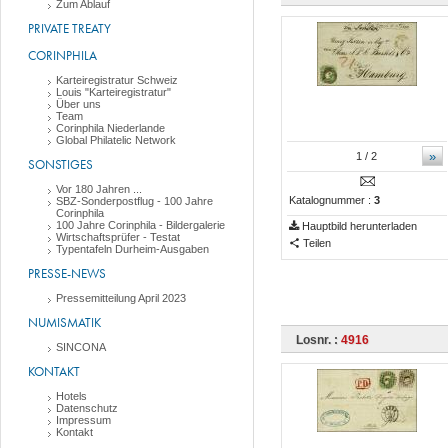
Zum Ablauf
PRIVATE TREATY
CORINPHILA
Karteiregistratur Schweiz
Louis "Karteiregistratur"
Über uns
Team
Corinphila Niederlande
Global Philatelic Network
»
1
/ 2
SONSTIGES
Vor 180 Jahren ...
Katalognummer :
3
SBZ-Sonderpostflug - 100 Jahre
Corinphila
100 Jahre Corinphila - Bildergalerie
Hauptbild herunterladen
Wirtschaftsprüfer - Testat
Teilen
Typentafeln Durheim-Ausgaben
PRESSE-NEWS
Pressemitteilung April 2023
NUMISMATIK
Losnr. :
4916
SINCONA
KONTAKT
Hotels
Datenschutz
Impressum
Kontakt