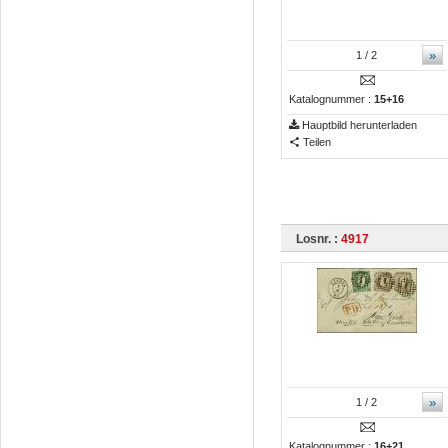
»
1
/ 2
Katalognummer :
15+16
Hauptbild herunterladen
Teilen
Losnr. :
4917
»
1
/ 2
Katalognummer :
16+21