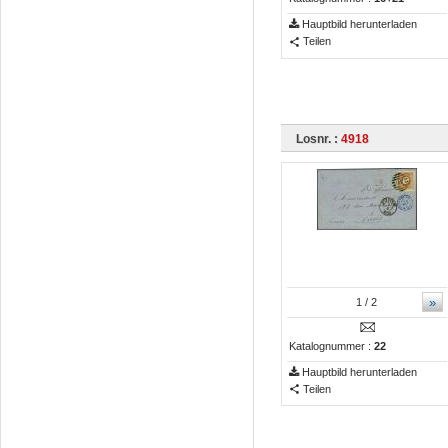
Hauptbild herunterladen
Teilen
Losnr. :
4918
»
1
/ 2
Katalognummer :
22
Hauptbild herunterladen
Teilen