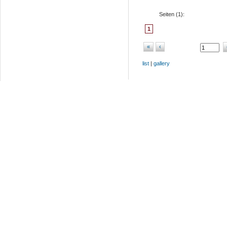
Seiten (
1
):
1
«
‹
list
|
gallery