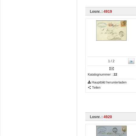
Losnr. :
4919
»
1
/ 2
Katalognummer :
22
Hauptbild herunterladen
Teilen
Losnr. :
4920