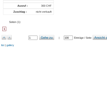
Ausruf :
300 CHF
Zuschlag :
nicht verkauft
Seiten (
1
):
1
«
‹
Gehe zu
Ansicht a
|
Einträge / Seite
list
|
gallery