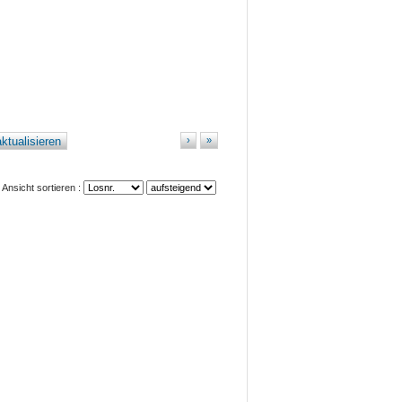
ktualisieren
›
»
Ansicht sortieren :