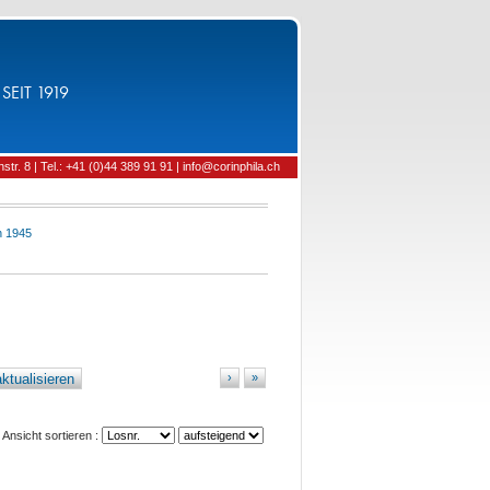
SEIT 1919
tr. 8 | Tel.: +41 (0)44 389 91 91 | info@corinphila.ch
h 1945
ktualisieren
›
»
Ansicht sortieren :