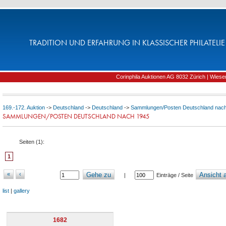
TRADITION UND ERFAHRUNG IN KLASSISCHER PHILATELIE 
Corinphila Auktionen AG 8032 Zürich | Wiesens
169.-172. Auktion
->
Deutschland
->
Deutschland
->
Sammlungen/Posten Deutschland nac
SAMMLUNGEN/POSTEN DEUTSCHLAND NACH 1945
Seiten (
1
):
1
«
‹
Gehe zu
Ansicht a
|
Einträge / Seite
list
|
gallery
1682