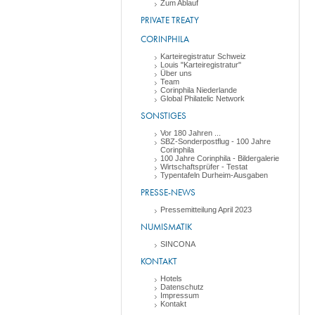
Zum Ablauf
PRIVATE TREATY
CORINPHILA
Karteiregistratur Schweiz
Louis "Karteiregistratur"
Über uns
Team
Corinphila Niederlande
Global Philatelic Network
SONSTIGES
Vor 180 Jahren ...
SBZ-Sonderpostflug - 100 Jahre
Corinphila
100 Jahre Corinphila - Bildergalerie
Wirtschaftsprüfer - Testat
Typentafeln Durheim-Ausgaben
PRESSE-NEWS
Pressemitteilung April 2023
NUMISMATIK
SINCONA
KONTAKT
Hotels
Datenschutz
Impressum
Kontakt