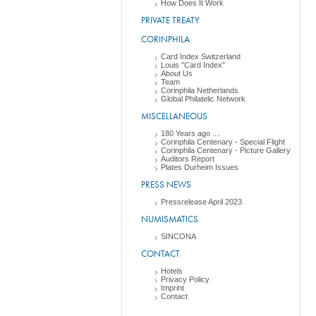
How Does It Work
PRIVATE TREATY
CORINPHILA
Card Index Switzerland
Louis "Card Index"
About Us
Team
Corinphila Netherlands
Global Philatelic Network
MISCELLANEOUS
180 Years ago ....
Corinphila Centenary - Special Flight
Corinphila Centenary - Picture Gallery
Auditors Report
Plates Durheim Issues
PRESS NEWS
Pressrelease April 2023
NUMISMATICS
SINCONA
CONTACT
Hotels
Privacy Policy
Imprint
Contact