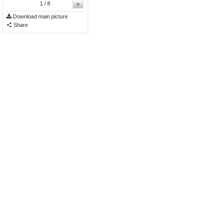
»
1
/ 8
Download main picture
Share