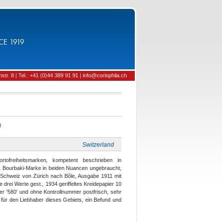
CE 1919
tr. 8 | Tel.: +41 (0)44 389 91 91 | info@corinphila.ch
d
Switzerland
tofreiheitsmarken, kompetent beschrieben in
1 Bourbaki-Marke in beiden Nuancen ungebraucht,
r Schweiz von Zürich nach Bôle, Ausgabe 1911 mit
 drei Werte gest., 1934 geriffeltes Kreidepapier 10
er '580' und ohne Kontrollnummer postfrisch, sehr
für den Liebhaber dieses Gebiets, ein Befund und