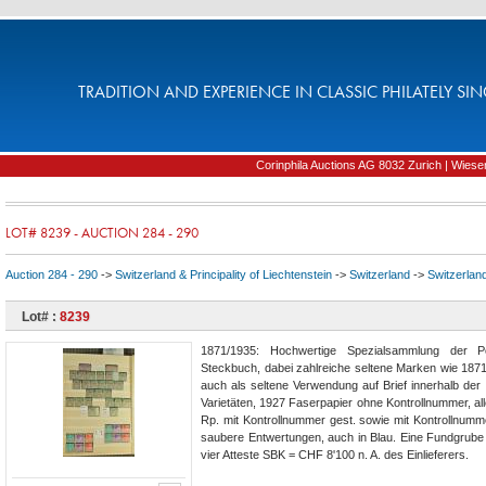
TRADITION AND EXPERIENCE IN CLASSIC PHILATELY SIN
Corinphila Auctions AG 8032 Zurich | Wiesens
LOT# 8239 - AUCTION 284 - 290
Auction 284 - 290
->
Switzerland & Principality of Liechtenstein
->
Switzerland
->
Switzerlan
Lot# :
8239
1871/1935: Hochwertige Spezialsammlung der Por
Steckbuch, dabei zahlreiche seltene Marken wie 187
auch als seltene Verwendung auf Brief innerhalb de
Varietäten, 1927 Faserpapier ohne Kontrollnummer, alle
Rp. mit Kontrollnummer gest. sowie mit Kontrollnumm
saubere Entwertungen, auch in Blau. Eine Fundgrube 
vier Atteste SBK = CHF 8'100 n. A. des Einlieferers.