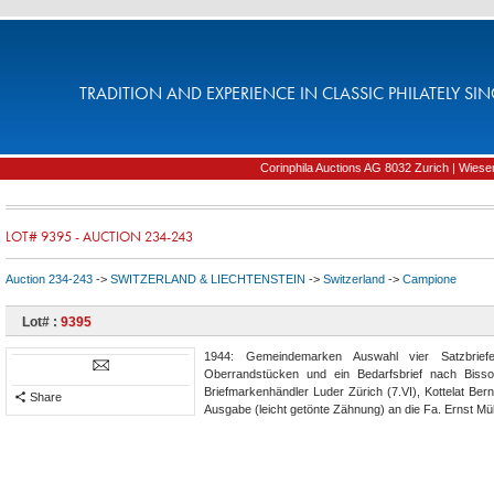
TRADITION AND EXPERIENCE IN CLASSIC PHILATELY SIN
Corinphila Auctions AG 8032 Zurich | Wiesens
LOT# 9395 - AUCTION 234-243
Auction 234-243
->
SWITZERLAND & LIECHTENSTEIN
->
Switzerland
->
Campione
Lot# :
9395
1944: Gemeindemarken Auswahl vier Satzbriefe
Oberrandstücken und ein Bedarfsbrief nach Bisso
Briefmarkenhändler Luder Zürich (7.VI), Kottelat Ber
Share
Ausgabe (leicht getönte Zähnung) an die Fa. Ernst Mül