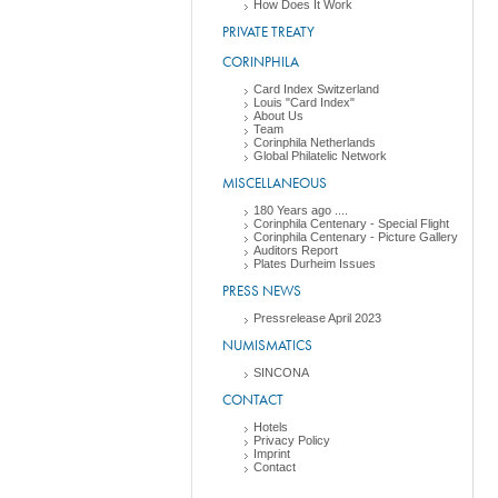
How Does It Work
PRIVATE TREATY
CORINPHILA
Card Index Switzerland
Louis "Card Index"
About Us
Team
Corinphila Netherlands
Global Philatelic Network
MISCELLANEOUS
180 Years ago ....
Corinphila Centenary - Special Flight
Corinphila Centenary - Picture Gallery
Auditors Report
Plates Durheim Issues
PRESS NEWS
Pressrelease April 2023
NUMISMATICS
SINCONA
CONTACT
Hotels
Privacy Policy
Imprint
Contact