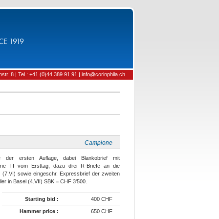
CE 1919
tr. 8 | Tel.: +41 (0)44 389 91 91 | info@corinphila.ch
Campione
 der ersten Auflage, dabei Blankobrief mit
ne TI vom Ersttag, dazu drei R-Briefe an die
n (7.VI) sowie eingeschr. Expressbrief der zweiten
ler in Basel (4.VII) SBK = CHF 3'500.
Starting bid :
400 CHF
Hammer price :
650 CHF