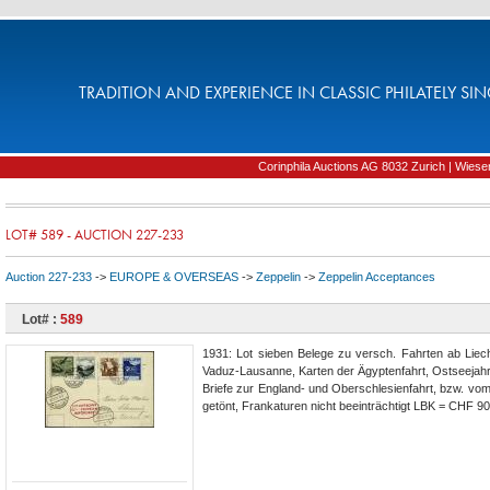
TRADITION AND EXPERIENCE IN CLASSIC PHILATELY SIN
Corinphila Auctions AG 8032 Zurich | Wiesens
LOT# 589 - AUCTION 227-233
Auction 227-233
->
EUROPE & OVERSEAS
->
Zeppelin
->
Zeppelin Acceptances
Lot# :
589
1931: Lot sieben Belege zu versch. Fahrten ab Liecht
Vaduz-Lausanne, Karten der Ägyptenfahrt, Ostseejah
Briefe zur England- und Oberschlesienfahrt, bzw. vom 
getönt, Frankaturen nicht beeinträchtigt LBK = CHF 90