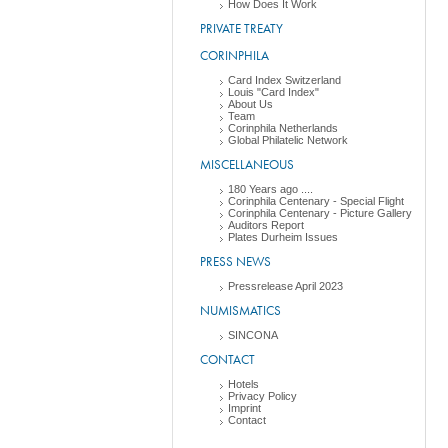
How Does It Work
PRIVATE TREATY
CORINPHILA
Card Index Switzerland
Louis "Card Index"
About Us
Team
Corinphila Netherlands
Global Philatelic Network
MISCELLANEOUS
180 Years ago ....
Corinphila Centenary - Special Flight
Corinphila Centenary - Picture Gallery
Auditors Report
Plates Durheim Issues
PRESS NEWS
Pressrelease April 2023
NUMISMATICS
SINCONA
CONTACT
Hotels
Privacy Policy
Imprint
Contact