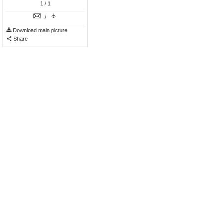
1
/ 1
/
Download main picture
Share