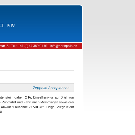
CE 1919
tr. 8 | Tel.: +41 (0)44 389 91 91 | info@corinphila.ch
Zeppelin Acceptances
enstein, dabei 2 Fr. Einzelfranktur auf Brief von
r-Rundfahrt und Fahrt nach Memmingen sowie drei
Abwurf "Lausanne 27.VIII.31". Einige Belege leicht
0.