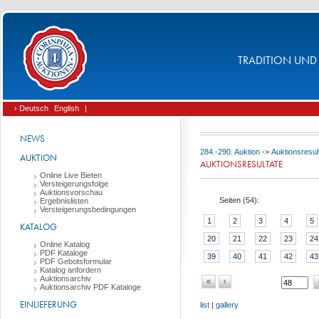
TRADITION UND 
› Deutsch
English
|
NEWS
284.-290. Auktion
->
Auktionsresul
AUKTION
AUKTIONSRESULTATE
Online Live Bieten
Versteigerungsfolge
Auktionsvorschau
Seiten (
54
):
Ergebnislisten
Versteigerungsbedingungen
1
2
3
4
5
KATALOG
20
21
22
23
24
Online Katalog
PDF Kataloge
39
40
41
42
43
PDF Gebotsformular
Katalog anfordern
Auktionsarchiv
«
‹
Auktionsarchiv PDF Kataloge
EINLIEFERUNG
list
|
gallery