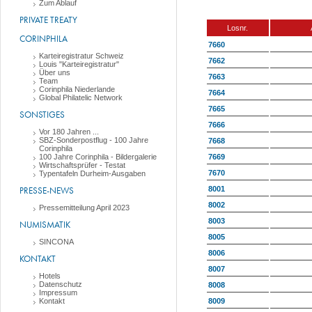
Zum Ablauf
PRIVATE TREATY
Losnr.
CORINPHILA
7660
Karteiregistratur Schweiz
7662
Louis "Karteiregistratur"
Über uns
7663
Team
Corinphila Niederlande
7664
Global Philatelic Network
7665
SONSTIGES
7666
Vor 180 Jahren ...
SBZ-Sonderpostflug - 100 Jahre
7668
Corinphila
7669
100 Jahre Corinphila - Bildergalerie
Wirtschaftsprüfer - Testat
7670
Typentafeln Durheim-Ausgaben
8001
PRESSE-NEWS
8002
Pressemitteilung April 2023
8003
NUMISMATIK
8005
SINCONA
8006
KONTAKT
8007
Hotels
Datenschutz
8008
Impressum
8009
Kontakt