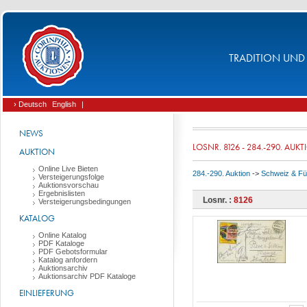
TRADITION UND 
› Deutsch
English
|
NEWS
LOSNR. 8126 - 284.-290. AUK
AUKTION
Online Live Bieten
284.-290. Auktion
->
Schweiz & Fü
Versteigerungsfolge
Auktionsvorschau
Ergebnislisten
Losnr. :
8126
Versteigerungsbedingungen
KATALOG
Online Katalog
PDF Kataloge
PDF Gebotsformular
Katalog anfordern
Auktionsarchiv
Auktionsarchiv PDF Kataloge
EINLIEFERUNG