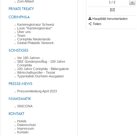
Zum Ablauf
»
1
/ 2
PRIVATE TREATY
CORINPHILA
Hauptbild herunterladen
Teilen
Karteiregistratur Schweiz
Louis "Karteiregistratur"
Über uns
Team
Corinphila Niederlande
Global Philatelic Network
SONSTIGES
Vor 180 Jahren ...
SBZ-Sonderpostflug - 100 Jahre
Corinphila
100 Jahre Corinphila - Bildergalerie
Wirtschaftsprüfer - Testat
Typentafeln Durheim-Ausgaben
PRESSE-NEWS
Pressemitteilung April 2023
NUMISMATIK
SINCONA
KONTAKT
Hotels
Datenschutz
Impressum
Kontakt