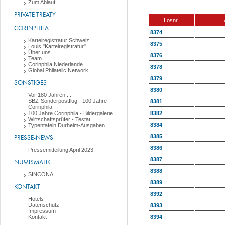
Zum Ablauf
PRIVATE TREATY
Losnr.
CORINPHILA
8374
Karteiregistratur Schweiz
8375
Louis "Karteiregistratur"
Über uns
8376
Team
Corinphila Niederlande
8378
Global Philatelic Network
8379
SONSTIGES
8380
Vor 180 Jahren ...
SBZ-Sonderpostflug - 100 Jahre
8381
Corinphila
8382
100 Jahre Corinphila - Bildergalerie
Wirtschaftsprüfer - Testat
8384
Typentafeln Durheim-Ausgaben
8385
PRESSE-NEWS
8386
Pressemitteilung April 2023
8387
NUMISMATIK
8388
SINCONA
8389
KONTAKT
8392
Hotels
Datenschutz
8393
Impressum
8394
Kontakt