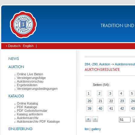
TRADITION UND 
› Deutsch
English
|
NEWS
284.-290. Auktion
->
Auktionsresul
AUKTION
AUKTIONSRESULTATE
Online Live Bieten
Versteigerungsfolge
Auktionsvorschau
Seiten (
54
):
Ergebnislisten
Versteigerungsbedingungen
1
2
3
4
5
KATALOG
20
21
22
23
24
Online Katalog
PDF Kataloge
39
40
41
42
43
PDF Gebotsformular
Katalog anfordern
Auktionsarchiv
«
‹
Auktionsarchiv PDF Kataloge
EINLIEFERUNG
list
|
gallery