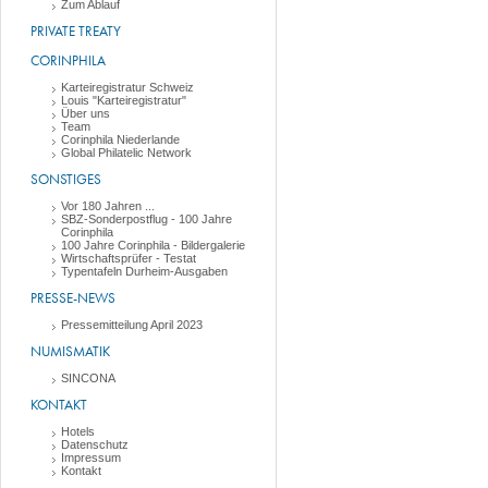
Zum Ablauf
PRIVATE TREATY
CORINPHILA
Karteiregistratur Schweiz
Louis "Karteiregistratur"
Über uns
Team
Corinphila Niederlande
Global Philatelic Network
SONSTIGES
Vor 180 Jahren ...
SBZ-Sonderpostflug - 100 Jahre
Corinphila
100 Jahre Corinphila - Bildergalerie
Wirtschaftsprüfer - Testat
Typentafeln Durheim-Ausgaben
PRESSE-NEWS
Pressemitteilung April 2023
NUMISMATIK
SINCONA
KONTAKT
Hotels
Datenschutz
Impressum
Kontakt