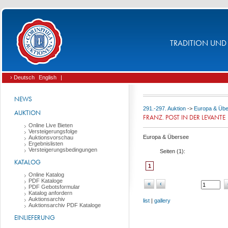
TRADITION UND 
› Deutsch
English
|
NEWS
291.-297. Auktion
->
Europa & Üb
AUKTION
FRANZ. POST IN DER LEVANTE
Online Live Bieten
Versteigerungsfolge
Europa & Übersee
Auktionsvorschau
Ergebnislisten
Versteigerungsbedingungen
Seiten (
1
):
KATALOG
1
Online Katalog
PDF Kataloge
«
‹
PDF Gebotsformular
Katalog anfordern
Auktionsarchiv
list
|
gallery
Auktionsarchiv PDF Kataloge
EINLIEFERUNG