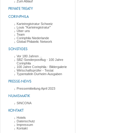
Zum Ablauf
PRIVATE TREATY
CORINPHILA
Karteiregistratur Schweiz
Louis "Karteiregistratur"
Über uns
Team
Corinphila Niederlande
Global Philatelic Network
SONSTIGES
Vor 180 Jahren ...
SBZ-Sonderpostflug - 100 Jahre
Corinphila
100 Jahre Corinphila - Bildergalerie
Wirtschaftsprüfer - Testat
Typentafeln Durheim-Ausgaben
PRESSE-NEWS
Pressemitteilung April 2023
NUMISMATIK
SINCONA
KONTAKT
Hotels
Datenschutz
Impressum
Kontakt