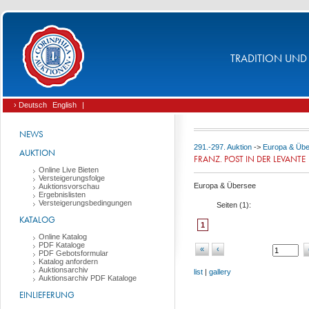
TRADITION UND 
› Deutsch
English
|
NEWS
291.-297. Auktion
->
Europa & Üb
AUKTION
FRANZ. POST IN DER LEVANTE
Online Live Bieten
Versteigerungsfolge
Europa & Übersee
Auktionsvorschau
Ergebnislisten
Versteigerungsbedingungen
Seiten (
1
):
KATALOG
1
Online Katalog
PDF Kataloge
«
‹
PDF Gebotsformular
Katalog anfordern
Auktionsarchiv
list
|
gallery
Auktionsarchiv PDF Kataloge
EINLIEFERUNG