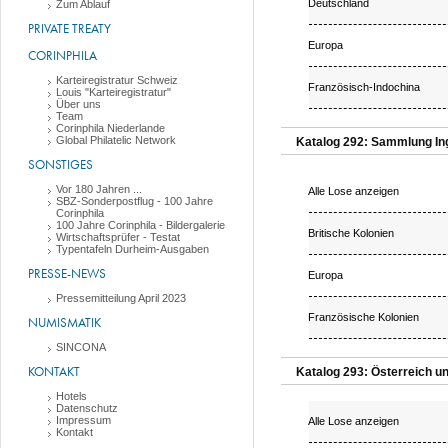
Deutschland
Zum Ablauf
PRIVATE TREATY
Europa
CORINPHILA
Karteiregistratur Schweiz
Französisch-Indochina
Louis "Karteiregistratur"
Über uns
Team
Corinphila Niederlande
Global Philatelic Network
Katalog 292: Sammlung Ing.
SONSTIGES
Vor 180 Jahren ...
Alle Lose anzeigen
SBZ-Sonderpostflug - 100 Jahre
Corinphila
100 Jahre Corinphila - Bildergalerie
Britische Kolonien
Wirtschaftsprüfer - Testat
Typentafeln Durheim-Ausgaben
PRESSE-NEWS
Europa
Pressemitteilung April 2023
Französische Kolonien
NUMISMATIK
SINCONA
KONTAKT
Katalog 293: Österreich u
Hotels
Datenschutz
Impressum
Alle Lose anzeigen
Kontakt