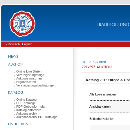
TRADITION UND 
› Deutsch
English
|
NEWS
291.-297. Auktion
AUKTION
291.-297. AUKTION
Online Live Bieten
Versteigerungsfolge
Auktionsvorschau
Katalog 291: Europa & Üb
Ergebnislisten
Versteigerungsbedingungen
KATALOG
Alle Lose anzeigen
Online Katalog
PDF Kataloge
Ansichtskarten
PDF Gebotsformular
Katalog anfordern
Auktionsarchiv
Auktionsarchiv PDF Kataloge
Britische Kolonien
EINLIEFERUNG