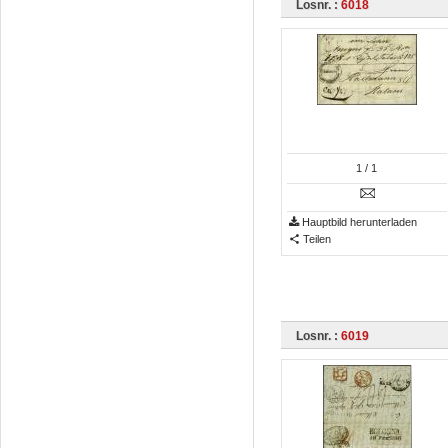
Losnr. :
6018
1
/ 1
Hauptbild herunterladen
Teilen
Losnr. :
6019