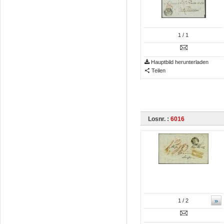
1
/ 1
Hauptbild herunterladen
Teilen
Losnr. :
6016
»
1
/ 2