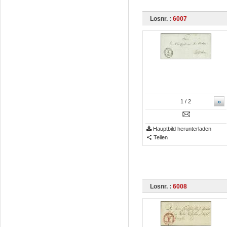
Losnr. :
6007
»
1
/ 2
Hauptbild herunterladen
Teilen
Losnr. :
6008