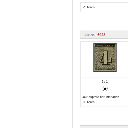
Teilen
Losnr. :
6023
1
/ 1
Hauptbild herunterladen
Teilen