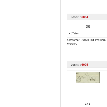
Losnr. :
6004
Teilen
schwarzer DkrStp. mit Posthorn "
Würsen.
Losnr. :
6005
1
/ 1