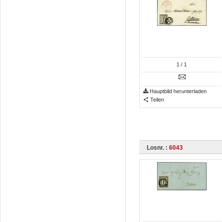
1
/ 1
Hauptbild herunterladen
Teilen
Losnr. :
6043