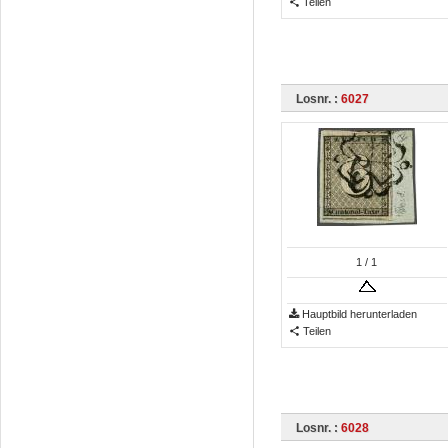
Teilen
Losnr. :
6027
1
/ 1
Hauptbild herunterladen
Teilen
Losnr. :
6028