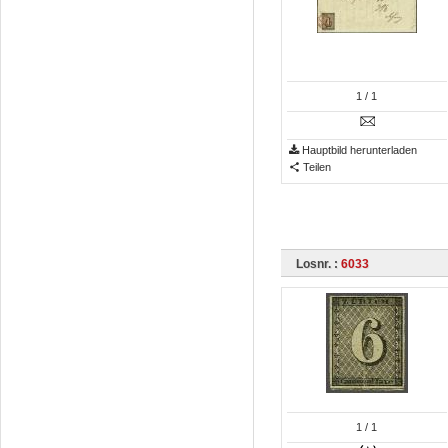
1
/ 1
Hauptbild herunterladen
Teilen
Losnr. :
6033
1
/ 1