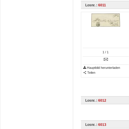
Losnr. :
6011
1
/ 1
Hauptbild herunterladen
Teilen
Losnr. :
6012
Losnr. :
6013