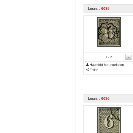
Losnr. :
6035
»
1
/ 2
Hauptbild herunterladen
Teilen
Losnr. :
6036