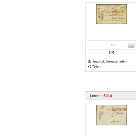
»
1
/ 2
Hauptbild herunterladen
Teilen
Losnr. :
6014