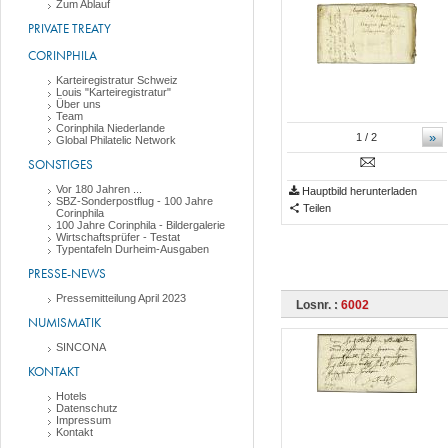
Zum Ablauf
PRIVATE TREATY
CORINPHILA
Karteiregistratur Schweiz
Louis "Karteiregistratur"
Über uns
Team
Corinphila Niederlande
»
1
/ 2
Global Philatelic Network
SONSTIGES
Vor 180 Jahren ...
Hauptbild herunterladen
SBZ-Sonderpostflug - 100 Jahre
Teilen
Corinphila
100 Jahre Corinphila - Bildergalerie
Wirtschaftsprüfer - Testat
Typentafeln Durheim-Ausgaben
PRESSE-NEWS
Pressemitteilung April 2023
Losnr. :
6002
NUMISMATIK
SINCONA
KONTAKT
Hotels
Datenschutz
Impressum
Kontakt