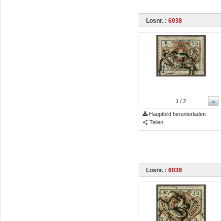
Losnr. :
6038
»
1
/ 2
Hauptbild herunterladen
Teilen
Losnr. :
6039