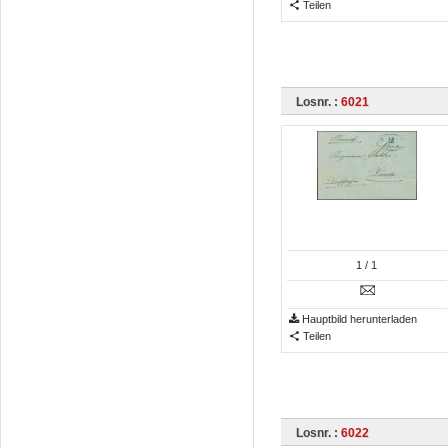
Teilen
Losnr. :
6021
1
/ 1
Hauptbild herunterladen
Teilen
Losnr. :
6022