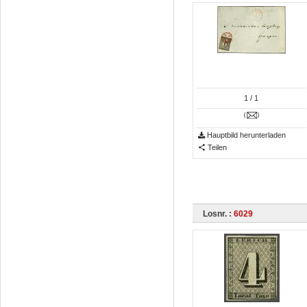
1
/ 1
Hauptbild herunterladen
Teilen
Losnr. :
6029