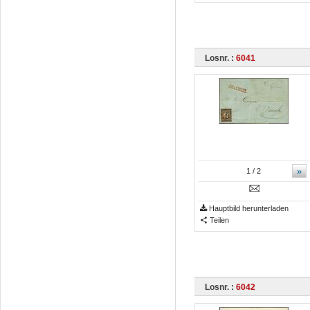
Losnr. :
6041
»
1
/ 2
Hauptbild herunterladen
Teilen
Losnr. :
6042