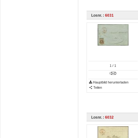
Losnr. :
6031
1
/ 1
Hauptbild herunterladen
Teilen
Losnr. :
6032