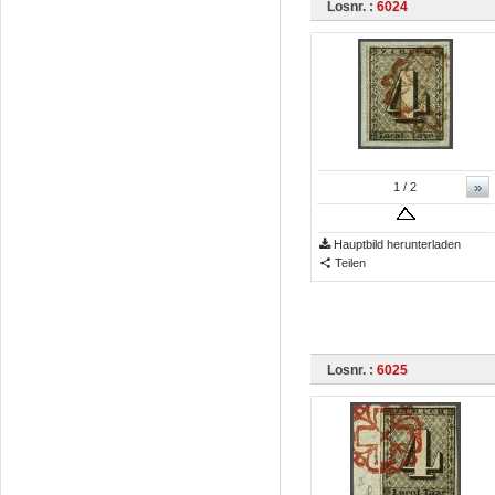
Losnr. :
6024
»
1
/ 2
Hauptbild herunterladen
Teilen
Losnr. :
6025