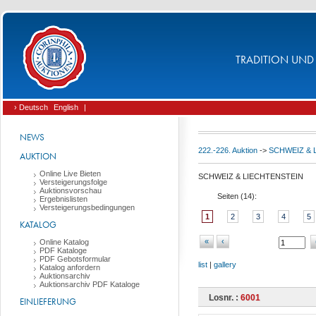
TRADITION UND 
› Deutsch
English
|
NEWS
222.-226. Auktion
->
SCHWEIZ & 
AUKTION
Online Live Bieten
SCHWEIZ & LIECHTENSTEIN
Versteigerungsfolge
Auktionsvorschau
Seiten (
14
):
Ergebnislisten
Versteigerungsbedingungen
1
2
3
4
5
KATALOG
«
‹
Online Katalog
PDF Kataloge
PDF Gebotsformular
list
|
gallery
Katalog anfordern
Auktionsarchiv
Auktionsarchiv PDF Kataloge
Losnr. :
6001
EINLIEFERUNG