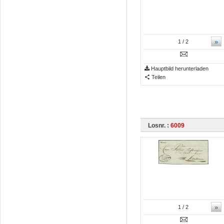
»
1
/ 2
Hauptbild herunterladen
Teilen
Losnr. :
6009
»
1
/ 2