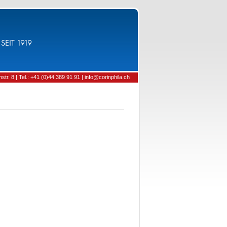
SEIT 1919
tr. 8 | Tel.: +41 (0)44 389 91 91 | info@corinphila.ch