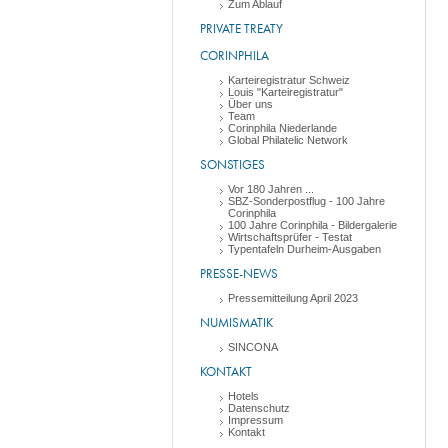
Zum Ablauf
PRIVATE TREATY
CORINPHILA
Karteiregistratur Schweiz
Louis "Karteiregistratur"
Über uns
Team
Corinphila Niederlande
Global Philatelic Network
SONSTIGES
Vor 180 Jahren ...
SBZ-Sonderpostflug - 100 Jahre
Corinphila
100 Jahre Corinphila - Bildergalerie
Wirtschaftsprüfer - Testat
Typentafeln Durheim-Ausgaben
PRESSE-NEWS
Pressemitteilung April 2023
NUMISMATIK
SINCONA
KONTAKT
Hotels
Datenschutz
Impressum
Kontakt