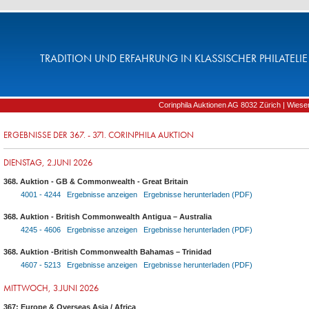
TRADITION UND ERFAHRUNG IN KLASSISCHER PHILATELIE 
Corinphila Auktionen AG 8032 Zürich | Wiesens
ERGEBNISSE DER 367. - 371. CORINPHILA AUKTION
DIENSTAG, 2.JUNI 2026
368. Auktion - GB & Commonwealth - Great Britain
4001 - 4244 Ergebnisse anzeigen
Ergebnisse herunterladen (PDF)
368. Auktion - British Commonwealth Antigua – Australia
4245 - 4606 Ergebnisse anzeigen
Ergebnisse herunterladen (PDF)
368. Auktion -British Commonwealth Bahamas – Trinidad
4607 - 5213 Ergebnisse anzeigen
Ergebnisse herunterladen (PDF)
MITTWOCH, 3.JUNI 2026
367: Europe & Overseas Asia / Africa