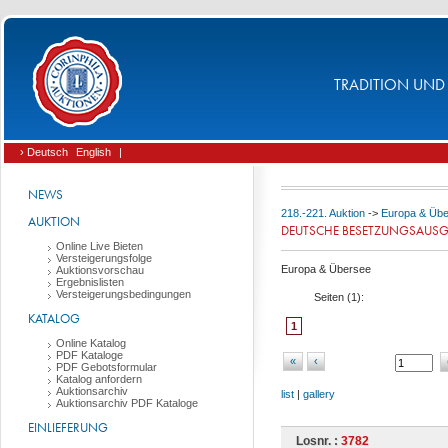
TRADITION UND 
› Deutsch
English
|
NEWS
218.-221. Auktion
->
Europa & Üb
AUKTION
DEUTSCHE BESETZUNGSAUS
Online Live Bieten
Versteigerungsfolge
Europa & Übersee
Auktionsvorschau
Ergebnislisten
Versteigerungsbedingungen
Seiten (
1
):
KATALOG
1
Online Katalog
PDF Kataloge
«
‹
PDF Gebotsformular
Katalog anfordern
Auktionsarchiv
list
|
gallery
Auktionsarchiv PDF Kataloge
EINLIEFERUNG
Losnr. :
3782