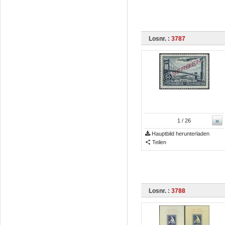
Losnr. :
3787
»
1
/ 26
Hauptbild herunterladen
Teilen
Losnr. :
3788