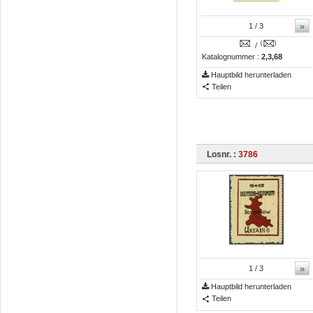
»
1
/ 3
/
Katalognummer :
2,3,68
Hauptbild herunterladen
Teilen
Losnr. :
3786
»
1
/ 3
Hauptbild herunterladen
Teilen