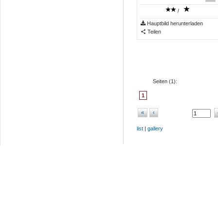
/
Hauptbild herunterladen
Teilen
Seiten (
1
):
1
«
‹
list
|
gallery