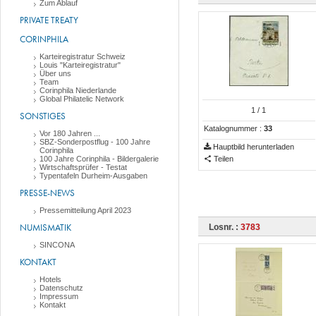
Zum Ablauf
PRIVATE TREATY
CORINPHILA
Karteiregistratur Schweiz
Louis "Karteiregistratur"
Über uns
Team
Corinphila Niederlande
Global Philatelic Network
1
/ 1
SONSTIGES
Katalognummer :
33
Vor 180 Jahren ...
SBZ-Sonderpostflug - 100 Jahre
Hauptbild herunterladen
Corinphila
100 Jahre Corinphila - Bildergalerie
Teilen
Wirtschaftsprüfer - Testat
Typentafeln Durheim-Ausgaben
PRESSE-NEWS
Pressemitteilung April 2023
NUMISMATIK
Losnr. :
3783
SINCONA
KONTAKT
Hotels
Datenschutz
Impressum
Kontakt