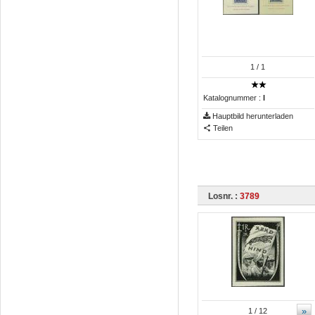
1
/ 1
Katalognummer :
I
Hauptbild herunterladen
Teilen
Losnr. :
3789
»
1
/ 12