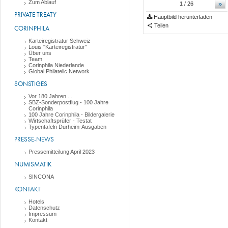
Zum Ablauf
»
1
/ 26
PRIVATE TREATY
Hauptbild herunterladen
Teilen
CORINPHILA
Karteiregistratur Schweiz
Louis "Karteiregistratur"
Über uns
Team
Corinphila Niederlande
Global Philatelic Network
SONSTIGES
Vor 180 Jahren ...
SBZ-Sonderpostflug - 100 Jahre
Corinphila
100 Jahre Corinphila - Bildergalerie
Wirtschaftsprüfer - Testat
Typentafeln Durheim-Ausgaben
PRESSE-NEWS
Pressemitteilung April 2023
NUMISMATIK
SINCONA
KONTAKT
Hotels
Datenschutz
Impressum
Kontakt