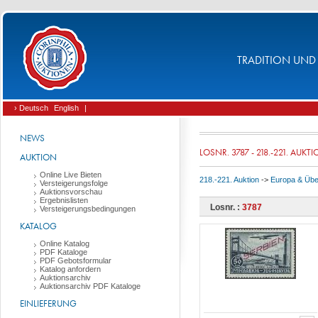
TRADITION UND 
› Deutsch
English
|
NEWS
LOSNR. 3787 - 218.-221. AUKT
AUKTION
Online Live Bieten
218.-221. Auktion
->
Europa & Üb
Versteigerungsfolge
Auktionsvorschau
Ergebnislisten
Losnr. :
3787
Versteigerungsbedingungen
KATALOG
Online Katalog
PDF Kataloge
PDF Gebotsformular
Katalog anfordern
Auktionsarchiv
Auktionsarchiv PDF Kataloge
EINLIEFERUNG