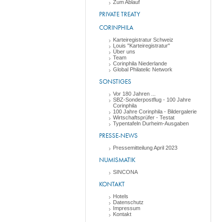
Zum Ablauf
PRIVATE TREATY
CORINPHILA
Karteiregistratur Schweiz
Louis "Karteiregistratur"
Über uns
Team
Corinphila Niederlande
Global Philatelic Network
SONSTIGES
Vor 180 Jahren ...
SBZ-Sonderpostflug - 100 Jahre
Corinphila
100 Jahre Corinphila - Bildergalerie
Wirtschaftsprüfer - Testat
Typentafeln Durheim-Ausgaben
PRESSE-NEWS
Pressemitteilung April 2023
NUMISMATIK
SINCONA
KONTAKT
Hotels
Datenschutz
Impressum
Kontakt