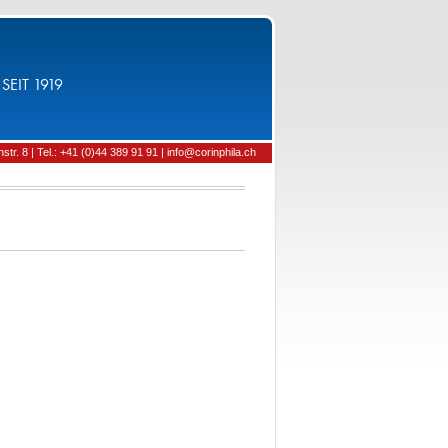
SEIT 1919
tr. 8 | Tel.: +41 (0)44 389 91 91 | info@corinphila.ch