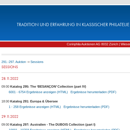
TRADITION UND ERFAHRUNG IN KLASSISCHER PHILATELIE 
Corinphila Auktionen AG 8032 Zürich | Wiesens
291.-297. Auktion
->
Sessions
SESSIONS
28.11.2022
09:00
Katalog 295: The ‘BESANÇON’ Collection (part IV)
6001 - 6754
Ergebnisse anzeigen (HTML)
Ergebnisse herunterladen (PDF)
18:00
Katalog 291: Europa & Übersee
1 - 258
Ergebnisse anzeigen (HTML)
Ergebnisse herunterladen (PDF)
29.11.2022
09:00
Katalog 297: Australien - The DUBOIS Collection (part I)