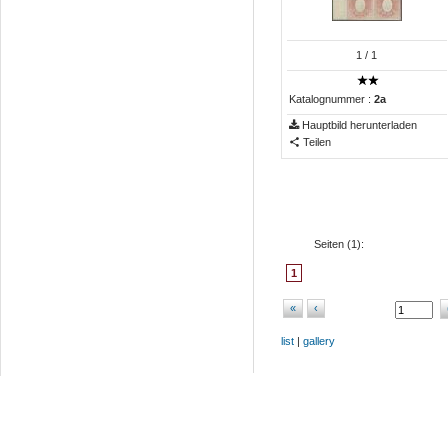
1
/ 1
Katalognummer :
2a
Hauptbild herunterladen
Teilen
Seiten (
1
):
1
«
‹
list
|
gallery