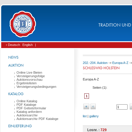
TRADITION UND 
› Deutsch
English
|
NEWS
202.-204. Auktion
->
Europa A-Z
-
AUKTION
SCHLESWIG HOLSTEIN
Online Live Bieten
Versteigerungsfolge
Europa A-Z
Auktionsvorschau
Ergebnislisten
Versteigerungsbedingungen
Seiten (
1
):
KATALOG
1
Online Katalog
PDF Kataloge
«
‹
PDF Gebotsformular
Katalog anfordern
Auktionsarchiv
list
|
gallery
Auktionsarchiv PDF Kataloge
EINLIEFERUNG
Losnr. :
729