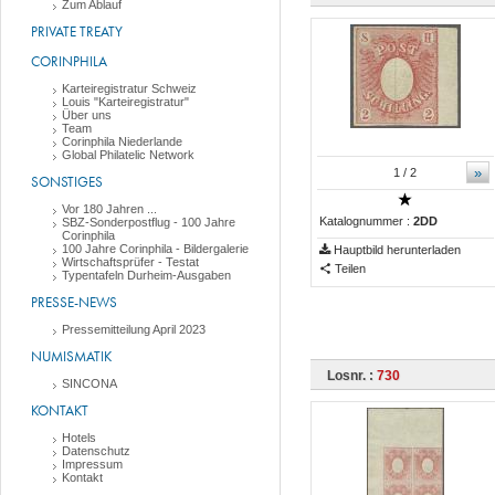
Zum Ablauf
PRIVATE TREATY
CORINPHILA
Karteiregistratur Schweiz
Louis "Karteiregistratur"
Über uns
Team
Corinphila Niederlande
Global Philatelic Network
»
1
/ 2
SONSTIGES
Vor 180 Jahren ...
Katalognummer :
2DD
SBZ-Sonderpostflug - 100 Jahre
Corinphila
100 Jahre Corinphila - Bildergalerie
Hauptbild herunterladen
Wirtschaftsprüfer - Testat
Teilen
Typentafeln Durheim-Ausgaben
PRESSE-NEWS
Pressemitteilung April 2023
NUMISMATIK
Losnr. :
730
SINCONA
KONTAKT
Hotels
Datenschutz
Impressum
Kontakt