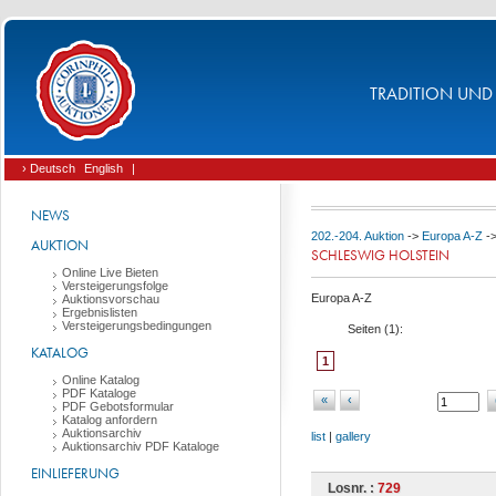
TRADITION UND 
› Deutsch
English
|
NEWS
202.-204. Auktion
->
Europa A-Z
-
AUKTION
SCHLESWIG HOLSTEIN
Online Live Bieten
Versteigerungsfolge
Europa A-Z
Auktionsvorschau
Ergebnislisten
Versteigerungsbedingungen
Seiten (
1
):
KATALOG
1
Online Katalog
PDF Kataloge
«
‹
PDF Gebotsformular
Katalog anfordern
Auktionsarchiv
list
|
gallery
Auktionsarchiv PDF Kataloge
EINLIEFERUNG
Losnr. :
729