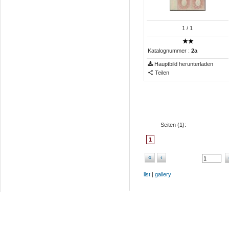
1
/ 1
Katalognummer :
2a
Hauptbild herunterladen
Teilen
Seiten (
1
):
1
«
‹
list
|
gallery