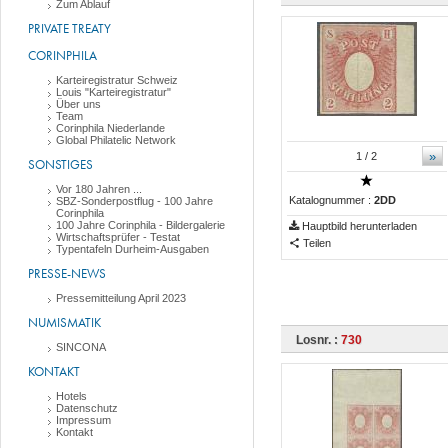
Zum Ablauf
PRIVATE TREATY
CORINPHILA
Karteiregistratur Schweiz
Louis "Karteiregistratur"
Über uns
Team
Corinphila Niederlande
Global Philatelic Network
»
1
/ 2
SONSTIGES
Vor 180 Jahren ...
Katalognummer :
2DD
SBZ-Sonderpostflug - 100 Jahre
Corinphila
100 Jahre Corinphila - Bildergalerie
Hauptbild herunterladen
Wirtschaftsprüfer - Testat
Teilen
Typentafeln Durheim-Ausgaben
PRESSE-NEWS
Pressemitteilung April 2023
NUMISMATIK
Losnr. :
730
SINCONA
KONTAKT
Hotels
Datenschutz
Impressum
Kontakt