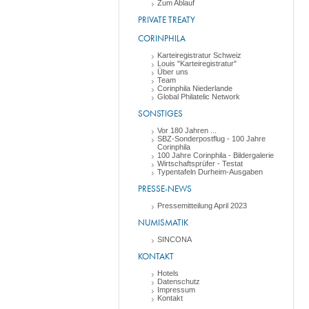
Zum Ablauf
PRIVATE TREATY
CORINPHILA
Karteiregistratur Schweiz
Louis "Karteiregistratur"
Über uns
Team
Corinphila Niederlande
Global Philatelic Network
SONSTIGES
Vor 180 Jahren ...
SBZ-Sonderpostflug - 100 Jahre
Corinphila
100 Jahre Corinphila - Bildergalerie
Wirtschaftsprüfer - Testat
Typentafeln Durheim-Ausgaben
PRESSE-NEWS
Pressemitteilung April 2023
NUMISMATIK
SINCONA
KONTAKT
Hotels
Datenschutz
Impressum
Kontakt