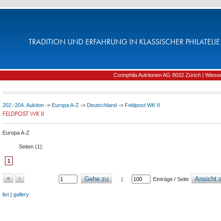
TRADITION UND ERFAHRUNG IN KLASSISCHER PHILATELIE 
Corinphila Auktionen AG 8032 Zürich | Wiesens
202.-204. Auktion
->
Europa A-Z
->
Deutschland
->
Feldpost WK II
FELDPOST WK II
Europa A-Z
Seiten (
1
):
1
«
‹
Gehe zu
Ansicht a
|
Einträge / Seite
list
|
gallery