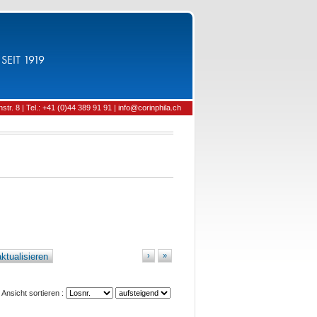
SEIT 1919
tr. 8 | Tel.: +41 (0)44 389 91 91 | info@corinphila.ch
ktualisieren
›
»
Ansicht sortieren :