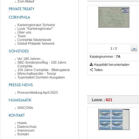
Zum Ablauf
PRIVATE TREATY
CORINPHILA
Karteiregistratur Schweiz
Louis "Karteiregistratur"
Über uns
Team
Corinphila Niederlande
Global Philatelic Network
»
1
/ 2
SONSTIGES
Katalognummer :
7A
Vor 180 Jahren ...
SBZ-Sonderpostflug - 100 Jahre
Hauptbild herunterladen
Corinphila
100 Jahre Corinphila - Bildergalerie
Teilen
Wirtschaftsprüfer - Testat
Typentafeln Durheim-Ausgaben
PRESSE-NEWS
Pressemitteilung April 2023
NUMISMATIK
Losnr. :
821
SINCONA
KONTAKT
Hotels
Datenschutz
Impressum
Kontakt