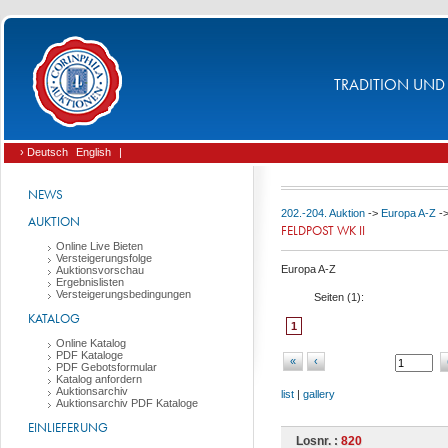
TRADITION UND 
› Deutsch
English
|
NEWS
202.-204. Auktion
->
Europa A-Z
-
AUKTION
FELDPOST WK II
Online Live Bieten
Versteigerungsfolge
Europa A-Z
Auktionsvorschau
Ergebnislisten
Versteigerungsbedingungen
Seiten (
1
):
KATALOG
1
Online Katalog
PDF Kataloge
«
‹
PDF Gebotsformular
Katalog anfordern
Auktionsarchiv
list
|
gallery
Auktionsarchiv PDF Kataloge
EINLIEFERUNG
Losnr. :
820