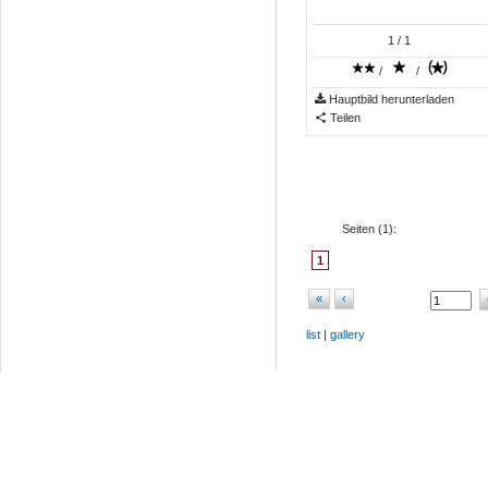
1
/ 1
/
/
Hauptbild herunterladen
Teilen
Seiten (
1
):
1
«
‹
list
|
gallery