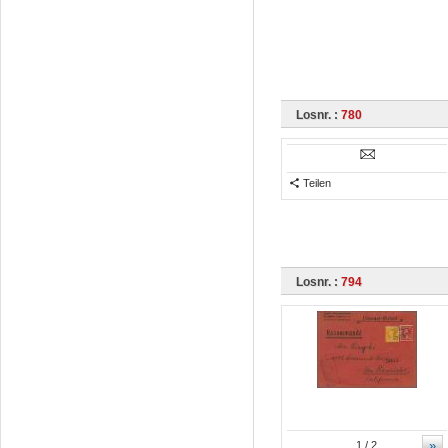
Losnr. :
780
Teilen
Losnr. :
794
»
1
/ 2