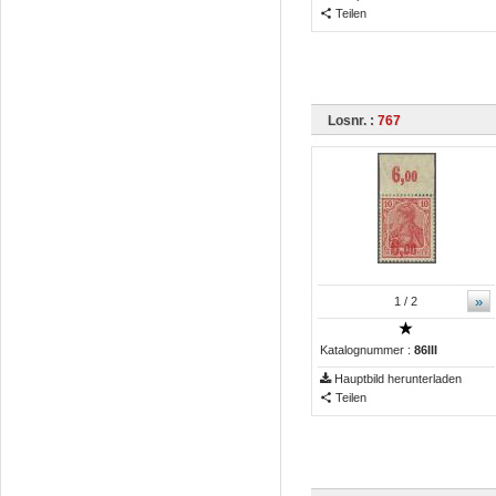
Teilen
Losnr. :
767
»
1
/ 2
Katalognummer :
86III
Hauptbild herunterladen
Teilen