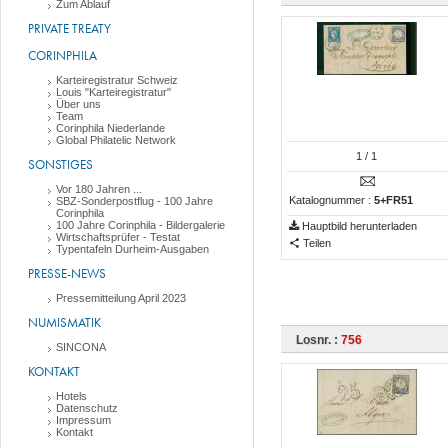
Zum Ablauf
PRIVATE TREATY
CORINPHILA
Karteiregistratur Schweiz
Louis "Karteiregistratur"
Über uns
Team
Corinphila Niederlande
Global Philatelic Network
1
/ 1
SONSTIGES
Vor 180 Jahren ...
Katalognummer :
5+FR51
SBZ-Sonderpostflug - 100 Jahre
Corinphila
100 Jahre Corinphila - Bildergalerie
Hauptbild herunterladen
Wirtschaftsprüfer - Testat
Teilen
Typentafeln Durheim-Ausgaben
PRESSE-NEWS
Pressemitteilung April 2023
NUMISMATIK
Losnr. :
756
SINCONA
KONTAKT
Hotels
Datenschutz
Impressum
Kontakt