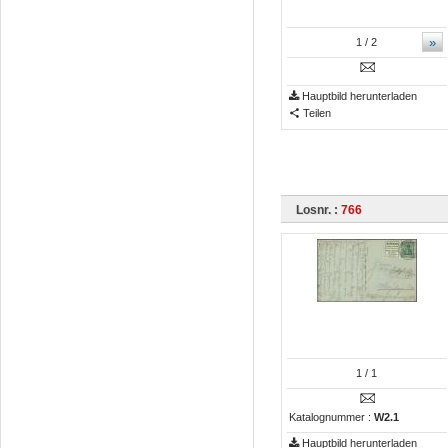
»
1
/ 2
Hauptbild herunterladen
Teilen
Losnr. :
766
1
/ 1
Katalognummer :
W2.1
Hauptbild herunterladen