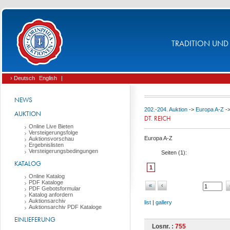
TRADITION UND 
› Deutsch
English
|
NEWS
202.-204. Auktion
->
Europa A-Z
-
AUKTION
DT. REICH
Online Live Bieten
Versteigerungsfolge
Europa A-Z
Auktionsvorschau
Ergebnislisten
Versteigerungsbedingungen
Seiten (
1
):
KATALOG
1
Online Katalog
PDF Kataloge
«
‹
PDF Gebotsformular
Katalog anfordern
Auktionsarchiv
list
|
gallery
Auktionsarchiv PDF Kataloge
EINLIEFERUNG
Losnr. :
755