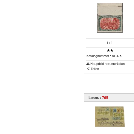
1
/ 1
Katalognummer :
81 A a
Hauptbild herunterladen
Teilen
Losnr. :
765