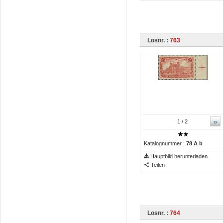
Losnr. :
763
»
1
/ 2
Katalognummer :
78 A b
Hauptbild herunterladen
Teilen
Losnr. :
764