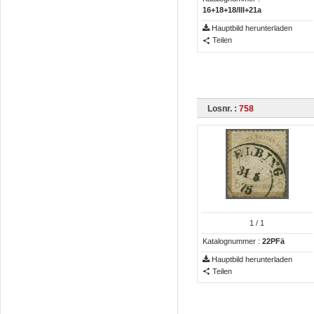
16+18+18/III+21a
Hauptbild herunterladen
Teilen
Losnr. :
758
1
/ 1
Katalognummer :
22PFä
Hauptbild herunterladen
Teilen