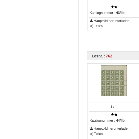
Katalognummer :
43/IIc
Hauptbild herunterladen
Teilen
Losnr. :
762
1
/ 1
Katalognummer :
44/IIb
Hauptbild herunterladen
Teilen