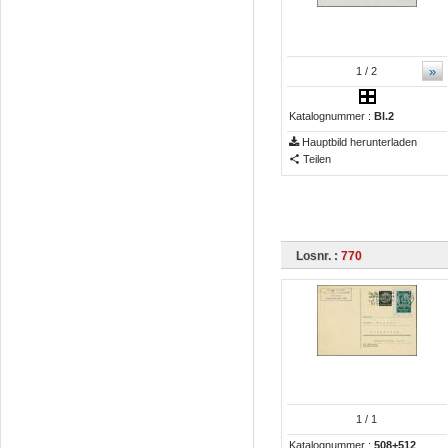
»
1
/ 2
Katalognummer :
Bl.2
Hauptbild herunterladen
Teilen
Losnr. :
770
1
/ 1
Katalognummer :
508+512