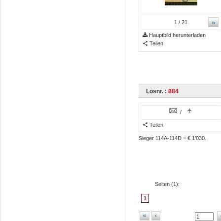
»
1
/ 21
Hauptbild herunterladen
Teilen
Losnr. :
884
/
Teilen
Sieger 114A-114D = € 1'030.
Seiten (
1
):
1
«
‹