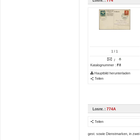
Losnr. :
774
1
/ 1
/
Katalognummer :
F/I
Hauptbild herunterladen
Teilen
Losnr. :
774A
Teilen
gest. sowie Dienstmarken, in zwei