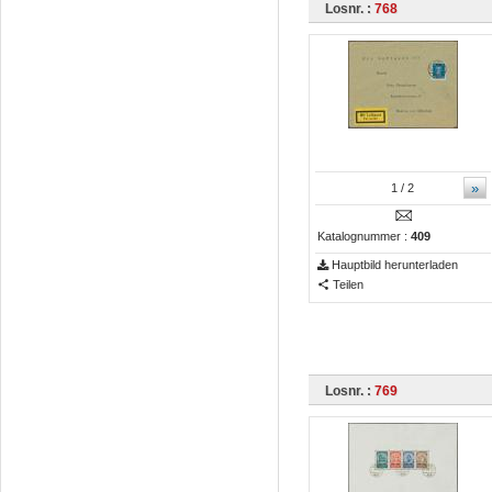
Losnr. :
768
»
1
/ 2
Katalognummer :
409
Hauptbild herunterladen
Teilen
Losnr. :
769