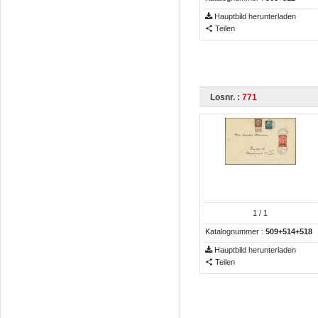
Hauptbild herunterladen
Teilen
Losnr. :
771
1
/ 1
Katalognummer :
509+514+518
Hauptbild herunterladen
Teilen