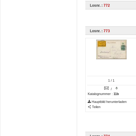
Losnr. :
772
Losnr. :
773
1
/ 1
/
Katalognummer :
11b
Hauptbild herunterladen
Teilen