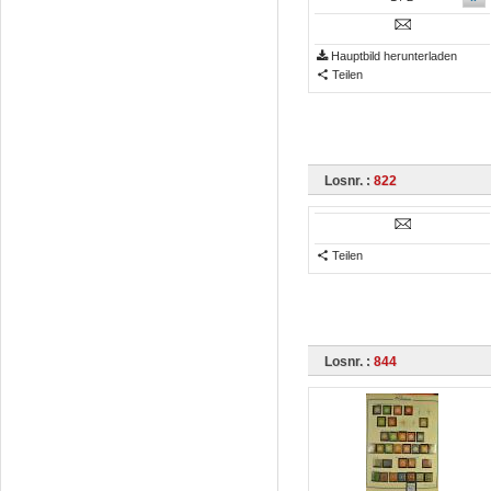
Hauptbild herunterladen
Teilen
Losnr. :
822
Teilen
Losnr. :
844