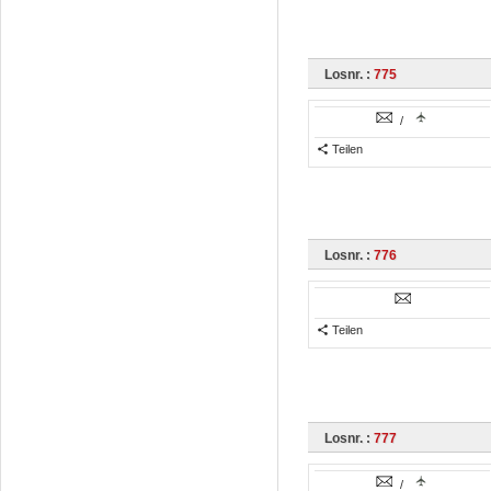
Losnr. :
775
/
Teilen
Losnr. :
776
Teilen
Losnr. :
777
/