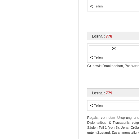
Teilen
Losnr. :
778
Teilen
Gr. sowie Drucksachen, Postkarte 
Losnr. :
779
Teilen
Regals; von dem Ursprung und 
Diplomatibus, & Tractatoriis, vu
Säulen Teil 1 (von 3). Jena, Crök
gutem Zustand. Zusammenstellung 