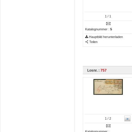
1
/ 1
Katalognummer :
5
Hauptbild herunterladen
Teilen
Losnr. :
757
»
1
/ 2
Katalognummer :