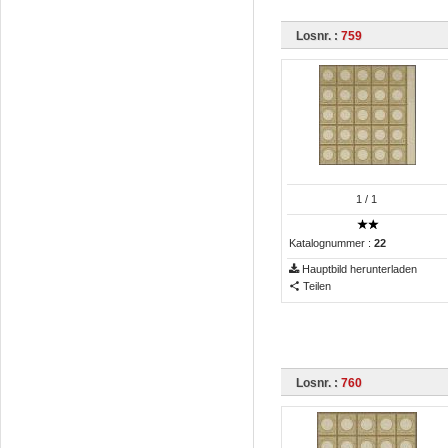
Losnr. :
759
1
/ 1
Katalognummer :
22
Hauptbild herunterladen
Teilen
Losnr. :
760