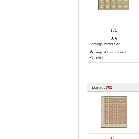
1
/ 1
Katalognummer :
22
Hauptbild herunterladen
Teilen
Losnr. :
761
1
/ 1