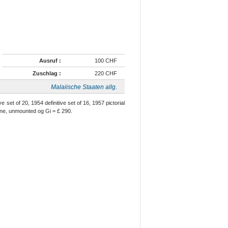
Ausruf :
100 CHF
Zuschlag :
220 CHF
Malaiische Staaten allg.
 set of 20, 1954 definitive set of 16, 1957 pictorial
 fine, unmounted og Gi = £ 290.