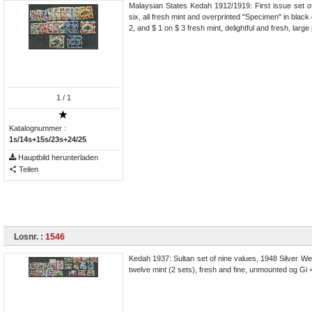
Malaysian States Kedah 1912/1919: First issue set o
six, all fresh mint and overprinted "Specimen" in black
2, and $ 1 on $ 3 fresh mint, delightful and fresh, large
1
/ 1
Katalognummer :
1s/14s+15s/23s+24/25
Hauptbild herunterladen
Teilen
Losnr. :
1546
Kedah 1937: Sultan set of nine values, 1948 Silver Wedd
twelve mint (2 sets), fresh and fine, unmounted og Gi 