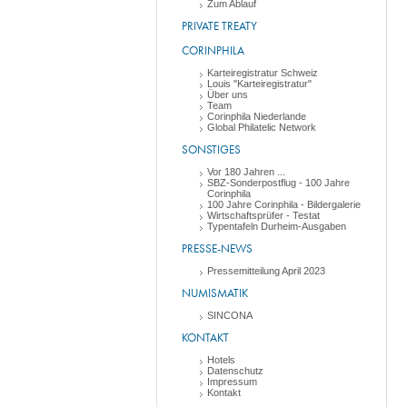
Zum Ablauf
PRIVATE TREATY
CORINPHILA
Karteiregistratur Schweiz
Louis "Karteiregistratur"
Über uns
Team
Corinphila Niederlande
Global Philatelic Network
SONSTIGES
Vor 180 Jahren ...
SBZ-Sonderpostflug - 100 Jahre
Corinphila
100 Jahre Corinphila - Bildergalerie
Wirtschaftsprüfer - Testat
Typentafeln Durheim-Ausgaben
PRESSE-NEWS
Pressemitteilung April 2023
NUMISMATIK
SINCONA
KONTAKT
Hotels
Datenschutz
Impressum
Kontakt