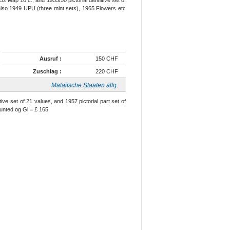
 also 1949 UPU (three mint sets), 1965 Flowers etc
Ausruf :
150 CHF
Zuschlag :
220 CHF
Malaiische Staaten allg.
ive set of 21 values, and 1957 pictorial part set of
unted og Gi = £ 165.