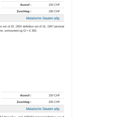
Ausruf :
150 CHF
Zuschlag :
180 CHF
Malaiische Staaten allg.
set of 20, 1954 definitive set of 16, 1957 pictorial
 fine, unmounted og Gi = £ 300.
Ausruf :
150 CHF
Zuschlag :
200 CHF
Malaiische Staaten allg.
952 Map 10 c., and 1955/50 pictorial definitive set of