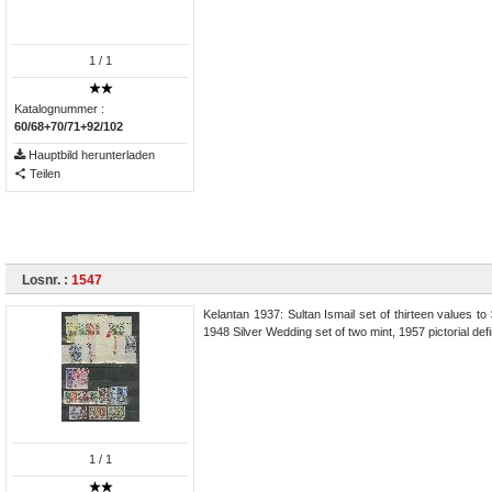
1
/ 1
Katalognummer :
60/68+70/71+92/102
Hauptbild herunterladen
Teilen
Losnr. :
1547
Kelantan 1937: Sultan Ismail set of thirteen values to
1948 Silver Wedding set of two mint, 1957 pictorial defi
1
/ 1