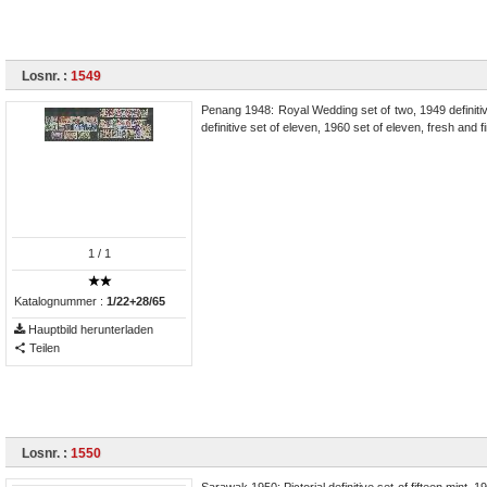
Losnr. :
1549
Penang 1948: Royal Wedding set of two, 1949 definitive 
definitive set of eleven, 1960 set of eleven, fresh and
1
/ 1
Katalognummer :
1/22+28/65
Hauptbild herunterladen
Teilen
Losnr. :
1550
Sarawak 1950: Pictorial definitive set of fifteen mint, 1