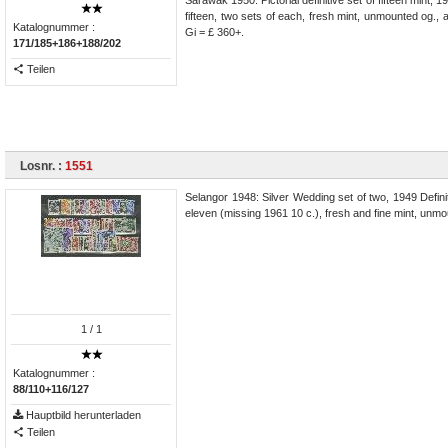
fifteen, two sets of each, fresh mint, unmounted og.,
Katalognummer :
Gi = £ 360+.
171/185+186+188/202
Teilen
Losnr. :
1551
Selangor 1948: Silver Wedding set of two, 1949 Definit
eleven (missing 1961 10 c.), fresh and fine mint, unmo
1
/ 1
Katalognummer :
88/110+116/127
Hauptbild herunterladen
Teilen