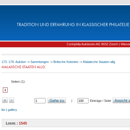
TRADITION UND ERFAHRUNG IN KLASSISCHER PHILATELIE 
Corinphila Auktionen AG 8032 Zürich | Wiesens
173.-176. Auktion
->
Sammlungen
->
Britische Kolonien
->
Malaiische Staaten allg.
MALAIISCHE STAATEN ALLG.
Seiten (
1
):
1
«
‹
Gehe zu
Ansicht a
|
Einträge / Seite
list
|
gallery
Losnr. :
1545