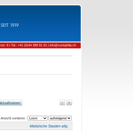
SEIT 1919
tr. 8 | Tel.: +41 (0)44 389 91 91 | info@corinphila.ch
ktualisieren
›
»
Ansicht sortieren :
Malaiische Staaten allg.