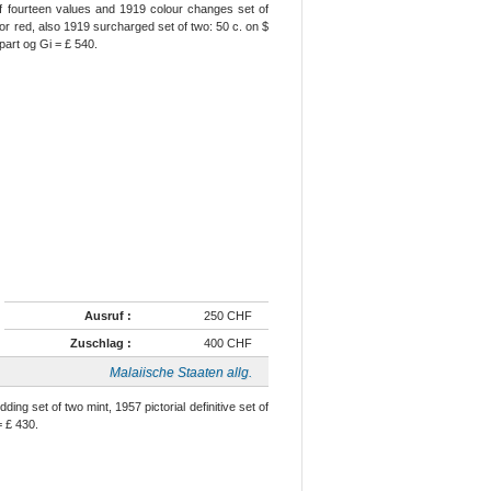
f fourteen values and 1919 colour changes set of
 or red, also 1919 surcharged set of two: 50 c. on $
 part og Gi = £ 540.
Ausruf :
250 CHF
Zuschlag :
400 CHF
Malaiische Staaten allg.
ing set of two mint, 1957 pictorial definitive set of
= £ 430.