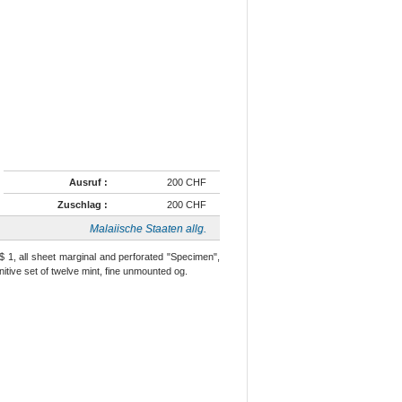
Ausruf :
200 CHF
Zuschlag :
200 CHF
Malaiische Staaten allg.
 $ 1, all sheet marginal and perforated "Specimen",
nitive set of twelve mint, fine unmounted og.