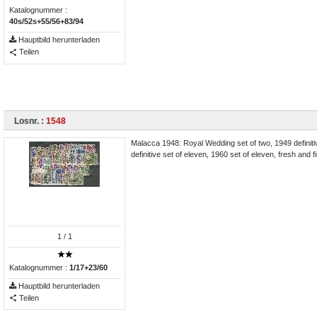
Katalognummer :
40s/52s+55/56+83/94
Hauptbild herunterladen
Teilen
Losnr. :
1548
Malacca 1948: Royal Wedding set of two, 1949 definitive
definitive set of eleven, 1960 set of eleven, fresh and
1
/ 1
Katalognummer :
1/17+23/60
Hauptbild herunterladen
Teilen