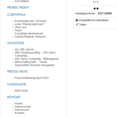
Zum Ablauf
1
/ 1
PRIVATE TREATY
Katalognummer :
1/17+23/60
CORINPHILA
Hauptbild herunterladen
Karteiregistratur Schweiz
Louis "Karteiregistratur"
Teilen
Über uns
Team
Corinphila Niederlande
Global Philatelic Network
SONSTIGES
Vor 180 Jahren ...
SBZ-Sonderpostflug - 100 Jahre
Corinphila
100 Jahre Corinphila - Bildergalerie
Wirtschaftsprüfer - Testat
Typentafeln Durheim-Ausgaben
PRESSE-NEWS
Pressemitteilung April 2023
NUMISMATIK
SINCONA
KONTAKT
Hotels
Datenschutz
Impressum
Kontakt