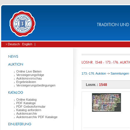
TRADITION UND 
› Deutsch
English
|
NEWS
LOSNR. 1548 - 173.-176. AUKT
AUKTION
Online Live Bieten
173.-176. Auktion
->
Sammlungen
Versteigerungsfolge
Auktionsvorschau
Ergebnislisten
Losnr. :
1548
Versteigerungsbedingungen
KATALOG
Online Katalog
PDF Kataloge
PDF Gebotsformular
Katalog anfordern
Auktionsarchiv
Auktionsarchiv PDF Kataloge
EINLIEFERUNG