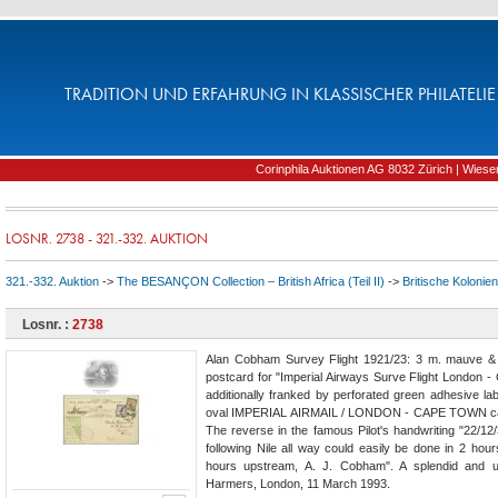
TRADITION UND ERFAHRUNG IN KLASSISCHER PHILATELIE 
Corinphila Auktionen AG 8032 Zürich | Wiesens
LOSNR. 2738 - 321.-332. AUKTION
321.-332. Auktion
->
The BESANÇON Collection – British Africa (Teil II)
->
Britische Kolonien
Losnr. :
2738
Alan Cobham Survey Flight 1921/23: 3 m. mauve & g
postcard for "Imperial Airways Surve Flight London
additionally franked by perforated green adhesive la
oval IMPERIAL AIRMAIL / LONDON - CAPE TOWN cache
The reverse in the famous Pilot's handwriting "22/12
following Nile all way could easily be done in 2 ho
hours upstream, A. J. Cobham". A splendid and un
Harmers, London, 11 March 1993.