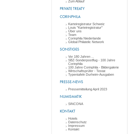
Zum Ablauf
PRIVATE TREATY
CORINPHILA
Karteiregistratur Schweiz
Louis "Karteiregistratur"
Über uns
Team
Corinphila Niederlande
Global Philatelic Network
SONSTIGES
Vor 180 Jahren ...
SBZ-Sonderpostflug - 100 Jahre
Corinphila
100 Jahre Corinphila - Bildergalerie
Wirtschaftsprüfer - Testat
Typentafeln Durheim-Ausgaben
PRESSE-NEWS
Pressemitteilung April 2023
NUMISMATIK
SINCONA
KONTAKT
Hotels
Datenschutz
Impressum
Kontakt