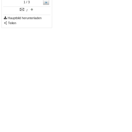
»
1
/ 3
/
Hauptbild herunterladen
Teilen