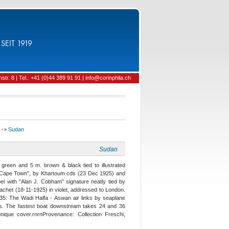
SEIT 1919
tr. 8 | Tel.: +41 (0)44 389 91 91 | info@corinphila.ch
->
Sudan
Sudan
reen and 5 m. brown & black tied to illustrated
 - Cape Town", by Khartoum cds (23 Dec 1925) and
bel with "Alan J. Cobham" signature neatly tied by
t (18-11-1925) in violet, addressed to London.
/35: The Wadi Halfa - Aswan air links by seaplane
urs. The fastest boat downstream takes 24 and 36
ique cover.rnrnProvenance: Collection Freschi,