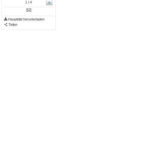
»
1
/ 4
Hauptbild herunterladen
Teilen