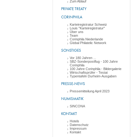
Zum Ablauf
PRIVATE TREATY
CORINPHILA
Karteiregistratur Schweiz
Louis "Karteiregistratur"
Über uns
Team
Corinphila Niederlande
Global Philatelic Network
SONSTIGES
Vor 180 Jahren ...
SBZ-Sonderpostflug - 100 Jahre
Corinphila
100 Jahre Corinphila - Bildergalerie
Wirtschaftsprüfer - Testat
Typentafeln Durheim-Ausgaben
PRESSE-NEWS
Pressemitteilung April 2023
NUMISMATIK
SINCONA
KONTAKT
Hotels
Datenschutz
Impressum
Kontakt