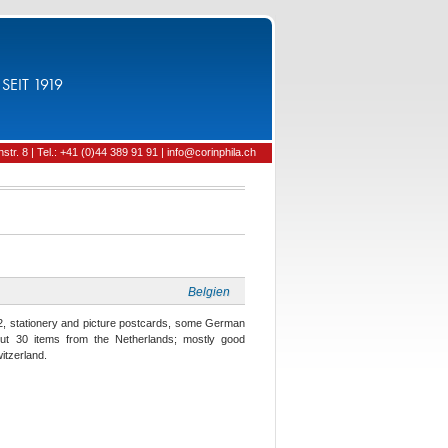
SEIT 1919
tr. 8 | Tel.: +41 (0)44 389 91 91 | info@corinphila.ch
Belgien
2, stationery and picture postcards, some German
bout 30 items from the Netherlands; mostly good
itzerland.