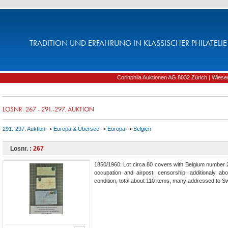
TRADITION UND ERFAHRUNG IN KLASSISCHER PHILATELIE 
Corinphila Auktionen AG 8032 Zürich | Wiesens
LOSNR. 267 - 291.-297. AUKTION
291.-297. Auktion
->
Europa & Übersee
->
Europa
->
Belgien
Losnr. :
267
1850/1960: Lot circa 80 covers with Belgium number 
occupation and airpost, censorship; additionaly a
condition, total about 110 items, many addressed to Sw