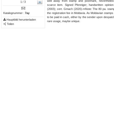
well away from stamp and postmark, nevertheles
»
1
/ 3
scarce item. Signed Pfenniger; handwritten opinio
(2003); cert. Gmach (2020).rnNote: The 80 pa. stamp 
Katalognummer :
7ay
the registration fee in Moldavia. As Moldavian stamps 
to be paid in cash, either by the sender upon despatch
Hauptbild herunterladen
rare usage, maybe unique.
Teilen