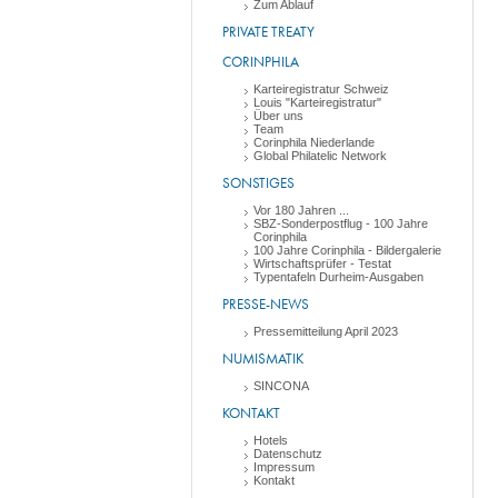
Zum Ablauf
PRIVATE TREATY
CORINPHILA
Karteiregistratur Schweiz
Louis "Karteiregistratur"
Über uns
Team
Corinphila Niederlande
Global Philatelic Network
SONSTIGES
Vor 180 Jahren ...
SBZ-Sonderpostflug - 100 Jahre
Corinphila
100 Jahre Corinphila - Bildergalerie
Wirtschaftsprüfer - Testat
Typentafeln Durheim-Ausgaben
PRESSE-NEWS
Pressemitteilung April 2023
NUMISMATIK
SINCONA
KONTAKT
Hotels
Datenschutz
Impressum
Kontakt