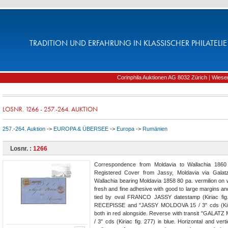
TRADITION UND ERFAHRUNG IN KLASSISCHER PHILATELIE 
Corinphila Auktionen AG 8032 Zürich | Wiesens
LOSNR. 1266 - 257.-264. AUKTION
257.-264. Auktion
->
EUROPA & ÜBERSEE
->
Europa
->
Rumänien
Losnr. :
1266
Correspondence from Moldavia to Wallachia 1860
Registered Cover from Jassy, Moldavia via Galatz
Wallachia bearing Moldavia 1858 80 pa. vermilion on 
fresh and fine adhesive with good to large margins and
tied by oval FRANCO JASSY datestamp (Kiriac fig.
RECEPISSE and "JASSY MOLDOVA 15 / 3" cds (Kiria
both in red alongside. Reverse with transit "GALA
/ 3" cds (Kiriac fig. 277) in blue. Horizontal and vertic