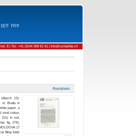
SEIT 1919
tr. 8 | Tel.: +41 (0)44 389 91 91 | info@corinphila.ch
Rumänien
 (March 15):
 to Braila in
white paper, a
 vivid colour,
 311) in red,
c fig. 279),
TZ MOLDOVA 17
al filing folds