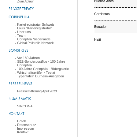
Buenos Aires
Zum Ablauf
PRIVATE TREATY
Corrientes
CORINPHILA
Karteiregistratur Schweiz
Ecuador
Louis "Karteiregistratur"
Über uns
Team
Corinphila Niederlande
Haiti
Global Philatelic Network
SONSTIGES
Vor 180 Jahren ...
SBZ-Sonderpostflug - 100 Jahre
Corinphila
100 Jahre Corinphila - Bildergalerie
Wirtschaftsprüfer - Testat
Typentafeln Durheim-Ausgaben
PRESSE-NEWS
Pressemitteilung April 2023
NUMISMATIK
SINCONA
KONTAKT
Hotels
Datenschutz
Impressum
Kontakt