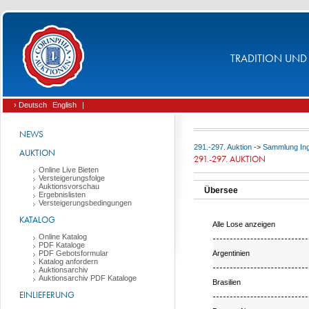
TRADITION UND 
› Deutsch
English
|
NEWS
291.-297. Auktion
->
Sammlung Ing.
AUKTION
291.-297. AUKTION
Online Live Bieten
Versteigerungsfolge
Auktionsvorschau
Übersee
Ergebnislisten
Versteigerungsbedingungen
KATALOG
Alle Lose anzeigen
Online Katalog
PDF Kataloge
Argentinien
PDF Gebotsformular
Katalog anfordern
Auktionsarchiv
Auktionsarchiv PDF Kataloge
Brasilien
EINLIEFERUNG