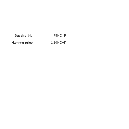
Starting bid :
750 CHF
Hammer price :
1,100 CHF