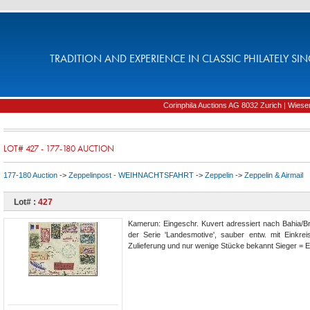
TRADITION AND EXPERIENCE IN CLASSIC PHILATELY SIN
Corinphila Auctions AG 8032 Zurich | Wiesens
LOT# 427 - 177-180 AUCTION
177-180 Auction
->
Zeppelinpost - WEIHNACHTSFAHRT
->
Zeppelin
->
Zeppelin & Airmail
Lot# :
427
Kamerun: Eingeschr. Kuvert adressiert nach Bahia/Bra
der Serie 'Landesmotive', sauber entw. mit Einkre
Zulieferung und nur wenige Stücke bekannt Sieger = 