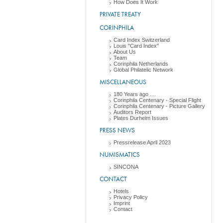
How Does It Work
PRIVATE TREATY
CORINPHILA
Card Index Switzerland
Louis "Card Index"
About Us
Team
Corinphila Netherlands
Global Philatelic Network
MISCELLANEOUS
180 Years ago ....
Corinphila Centenary - Special Flight
Corinphila Centenary - Picture Gallery
Auditors Report
Plates Durheim Issues
PRESS NEWS
Pressrelease April 2023
NUMISMATICS
SINCONA
CONTACT
Hotels
Privacy Policy
Imprint
Contact