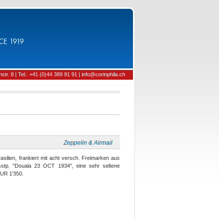
CE 1919
tr. 8 | Tel.: +41 (0)44 389 91 91 | info@corinphila.ch
Zeppelin & Airmail
silien, frankiert mit acht versch. Freimarken aus
isstp. "Douala 23 OCT 1934", eine sehr seltene
EUR 1'350.