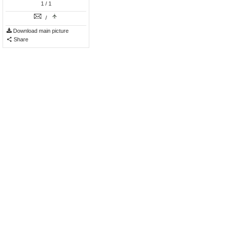
1
/ 1
/
Download main picture
Share