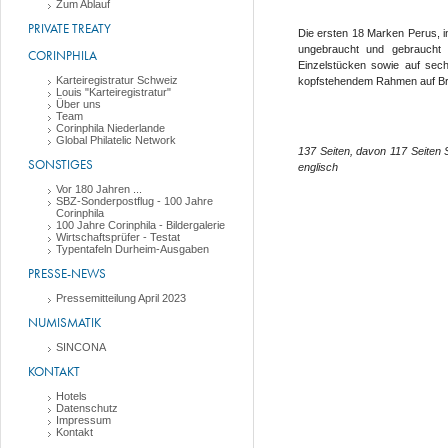
Zum Ablauf
PRIVATE TREATY
Die ersten 18 Marken Perus, i
ungebraucht und gebraucht m
CORINPHILA
Einzelstücken sowie auf sech
Karteiregistratur Schweiz
kopfstehendem Rahmen auf Brie
Louis "Karteiregistratur"
Über uns
Team
Corinphila Niederlande
Global Philatelic Network
137 Seiten, davon 117 Seiten
SONSTIGES
englisch
Vor 180 Jahren ...
SBZ-Sonderpostflug - 100 Jahre
Corinphila
100 Jahre Corinphila - Bildergalerie
Wirtschaftsprüfer - Testat
Typentafeln Durheim-Ausgaben
PRESSE-NEWS
Pressemitteilung April 2023
NUMISMATIK
SINCONA
KONTAKT
Hotels
Datenschutz
Impressum
Kontakt