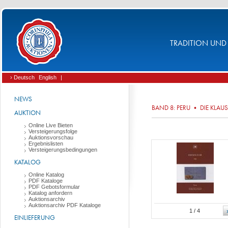
TRADITION UND 
› Deutsch
English
|
NEWS
BAND 8: PERU • DIE KLA
AUKTION
Online Live Bieten
Versteigerungsfolge
Auktionsvorschau
Ergebnislisten
Versteigerungsbedingungen
KATALOG
Online Katalog
PDF Kataloge
PDF Gebotsformular
Katalog anfordern
Auktionsarchiv
Auktionsarchiv PDF Kataloge
1
/ 4
EINLIEFERUNG