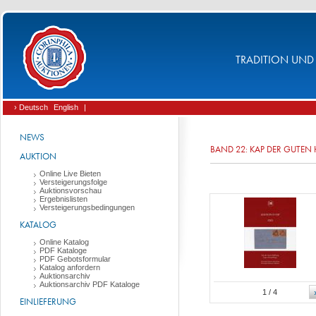
TRADITION UND 
› Deutsch
English
|
NEWS
BAND 22: KAP DER GUTE
AUKTION
Online Live Bieten
Versteigerungsfolge
Auktionsvorschau
Ergebnislisten
Versteigerungsbedingungen
KATALOG
Online Katalog
PDF Kataloge
PDF Gebotsformular
Katalog anfordern
Auktionsarchiv
Auktionsarchiv PDF Kataloge
1
/ 4
EINLIEFERUNG