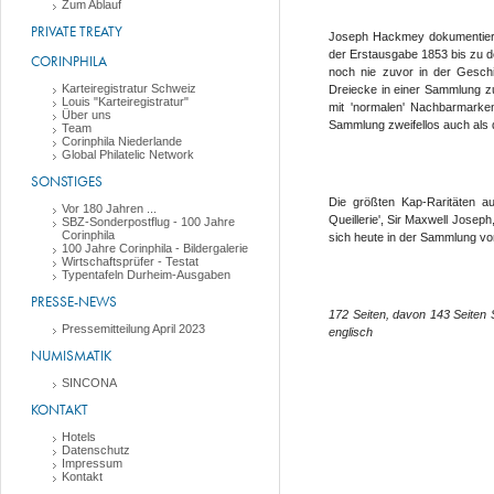
Zum Ablauf
PRIVATE TREATY
Joseph Hackmey dokumentiert
der Erstausgabe 1853 bis zu d
CORINPHILA
noch nie zuvor in der Geschi
Karteiregistratur Schweiz
Dreiecke in einer Sammlung zu
Louis "Karteiregistratur"
mit 'normalen' Nachbarmarken
Über uns
Sammlung zweifellos auch als d
Team
Corinphila Niederlande
Global Philatelic Network
SONSTIGES
Die größten Kap-Raritäten a
Vor 180 Jahren ...
Queillerie', Sir Maxwell Josep
SBZ-Sonderpostflug - 100 Jahre
Corinphila
sich heute in der Sammlung v
100 Jahre Corinphila - Bildergalerie
Wirtschaftsprüfer - Testat
Typentafeln Durheim-Ausgaben
PRESSE-NEWS
172 Seiten, davon 143 Seiten
Pressemitteilung April 2023
englisch
NUMISMATIK
SINCONA
KONTAKT
Hotels
Datenschutz
Impressum
Kontakt