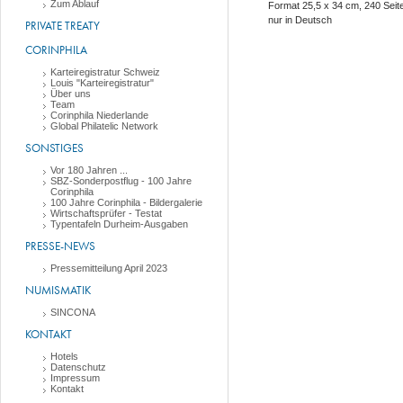
Zum Ablauf
Format 25,5 x 34 cm, 240 Seit
nur in Deutsch
PRIVATE TREATY
CORINPHILA
Karteiregistratur Schweiz
Louis "Karteiregistratur"
Über uns
Team
Corinphila Niederlande
Global Philatelic Network
SONSTIGES
Vor 180 Jahren ...
SBZ-Sonderpostflug - 100 Jahre
Corinphila
100 Jahre Corinphila - Bildergalerie
Wirtschaftsprüfer - Testat
Typentafeln Durheim-Ausgaben
PRESSE-NEWS
Pressemitteilung April 2023
NUMISMATIK
SINCONA
KONTAKT
Hotels
Datenschutz
Impressum
Kontakt