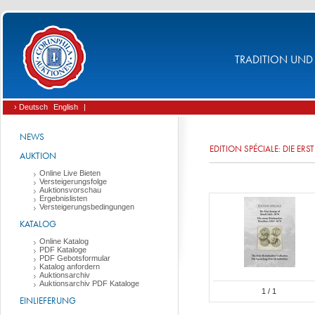
TRADITION UND 
› Deutsch
English
|
NEWS
EDITION SPÉCIALE: DIE E
AUKTION
Online Live Bieten
Versteigerungsfolge
Auktionsvorschau
Ergebnislisten
Versteigerungsbedingungen
KATALOG
Online Katalog
PDF Kataloge
PDF Gebotsformular
Katalog anfordern
Auktionsarchiv
Auktionsarchiv PDF Kataloge
1
/ 1
EINLIEFERUNG