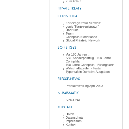
Zum Ablauf
PRIVATE TREATY
CORINPHILA
Karteiregistratur Schweiz
Louis "Karteiregistratur"
Über uns
Team
Corinphila Niederlande
Global Philatelic Network
SONSTIGES
Vor 180 Jahren ...
SBZ-Sonderpostflug - 100 Jahre
Corinphila
100 Jahre Corinphila - Bildergalerie
Wirtschaftsprüfer - Testat
Typentafeln Durheim-Ausgaben
PRESSE-NEWS
Pressemitteilung April 2023
NUMISMATIK
SINCONA
KONTAKT
Hotels
Datenschutz
Impressum
Kontakt