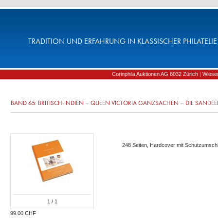
TRADITION UND ERFAHRUNG IN KLASSISCHER PHILATELIE 
Corinphila Auktionen AG 8032 Zürich | Wiesens
BAND 65: BRITISCH-INDIEN – QUEEN VICTORIA GANZSACHEN – DIE SANDE
248 Seiten, Hardcover mit Schutzumschl
1
/ 1
99.00 CHF