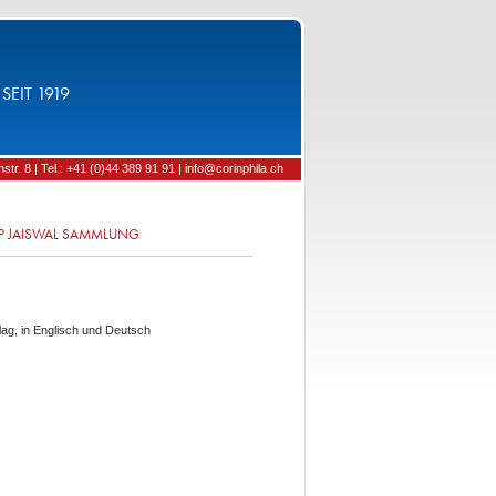
SEIT 1919
tr. 8 | Tel.: +41 (0)44 389 91 91 | info@corinphila.ch
EP JAISWAL SAMMLUNG
ag, in Englisch und Deutsch