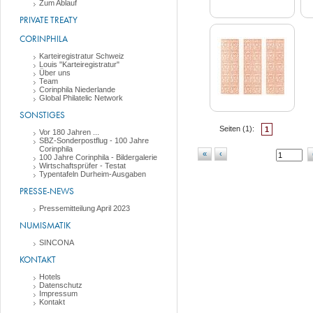
Zum Ablauf
PRIVATE TREATY
CORINPHILA
Karteiregistratur Schweiz
Louis "Karteiregistratur"
Über uns
Team
Corinphila Niederlande
Global Philatelic Network
SONSTIGES
Seiten (
1
):
1
Vor 180 Jahren ...
SBZ-Sonderpostflug - 100 Jahre
Corinphila
«
‹
100 Jahre Corinphila - Bildergalerie
Wirtschaftsprüfer - Testat
Typentafeln Durheim-Ausgaben
PRESSE-NEWS
Pressemitteilung April 2023
NUMISMATIK
SINCONA
KONTAKT
Hotels
Datenschutz
Impressum
Kontakt