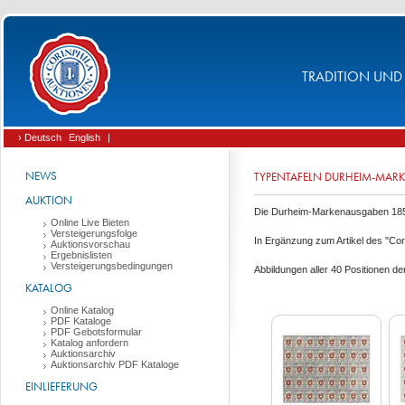
TRADITION UND 
› Deutsch
English
|
NEWS
TYPENTAFELN DURHEIM-MA
AUKTION
Die Durheim-Markenausgaben 1850 
Online Live Bieten
Versteigerungsfolge
In Ergänzung zum Artikel des "Cori
Auktionsvorschau
Ergebnislisten
Versteigerungsbedingungen
Abbildungen aller 40 Positionen
KATALOG
Online Katalog
PDF Kataloge
PDF Gebotsformular
Katalog anfordern
Auktionsarchiv
Auktionsarchiv PDF Kataloge
EINLIEFERUNG