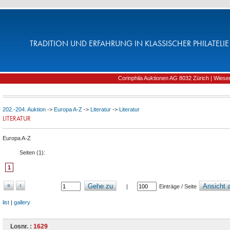
TRADITION UND ERFAHRUNG IN KLASSISCHER PHILATELIE 
Corinphila Auktionen AG 8032 Zürich | Wiesens
202.-204. Auktion
->
Europa A-Z
->
Literatur
->
Literatur
LITERATUR
Europa A-Z
Seiten (
1
):
1
«
‹
Gehe zu
Ansicht a
|
Einträge / Seite
list
|
gallery
Losnr. :
1629