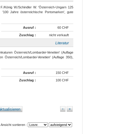
./König W./Schindler W. 'Österreich-Ungarn 125
 '100 Jahre österreichische Portomarken', gute
Ausruf :
60 CHF
Zuschlag :
nicht verkauft
Literatur
nkaturen Österreich/Lombardei-Venetien' (Auflage
n Österreich/Lombardei-Venetien' (Auflage 350),
Ausruf :
150 CHF
Zuschlag :
100 CHF
ktualisieren
›
»
Ansicht sortieren :