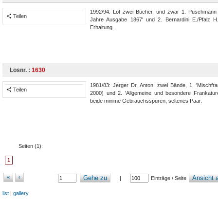
1992/94: Lot zwei Bücher, und zwar 1. Puschmann F
Teilen
Jahre Ausgabe 1867' und 2. Bernardini E./Pfalz H.
Erhaltung.
Losnr. :
1630
1981/83: Jerger Dr. Anton, zwei Bände, 1. 'Mischfra
Teilen
2000) und 2. 'Allgemeine und besondere Frankature
beide minime Gebrauchsspuren, seltenes Paar.
Seiten (
1
):
1
«
‹
Gehe zu
Ansicht a
|
Einträge / Seite
list
|
gallery