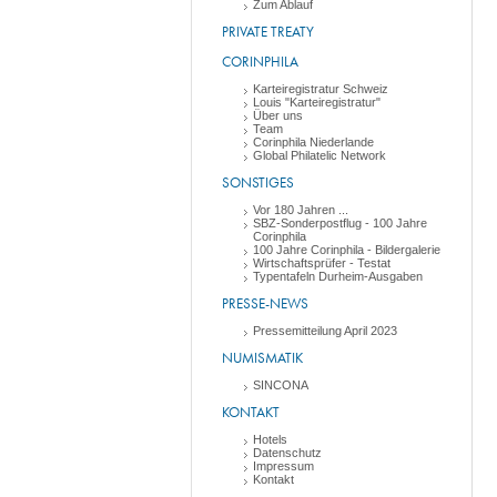
Zum Ablauf
PRIVATE TREATY
CORINPHILA
Karteiregistratur Schweiz
Louis "Karteiregistratur"
Über uns
Team
Corinphila Niederlande
Global Philatelic Network
SONSTIGES
Vor 180 Jahren ...
SBZ-Sonderpostflug - 100 Jahre
Corinphila
100 Jahre Corinphila - Bildergalerie
Wirtschaftsprüfer - Testat
Typentafeln Durheim-Ausgaben
PRESSE-NEWS
Pressemitteilung April 2023
NUMISMATIK
SINCONA
KONTAKT
Hotels
Datenschutz
Impressum
Kontakt