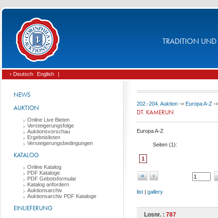
TRADITION UND 
› Deutsch
English
|
NEWS
202.-204. Auktion
->
Europa A-Z
-
AUKTION
DT. KAMERUN
Online Live Bieten
Versteigerungsfolge
Europa A-Z
Auktionsvorschau
Ergebnislisten
Versteigerungsbedingungen
Seiten (
1
):
KATALOG
1
Online Katalog
PDF Kataloge
«
‹
PDF Gebotsformular
Katalog anfordern
Auktionsarchiv
list
|
gallery
Auktionsarchiv PDF Kataloge
EINLIEFERUNG
Losnr. :
787