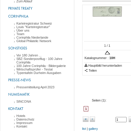
Zum Ablauf
PRIVATE TREATY
CORINPHILA
Karteiregistratur Schweiz
Louis "Karteiregistratur"
Über uns
Team
Corinphila Niederlande
Global Philatelic Network
1
/ 1
SONSTIGES
Vor 180 Jahren ...
Katalognummer :
10H
SBZ-Sonderpostflug - 100 Jahre
Corinphila
Hauptbild herunterladen
100 Jahre Corinphila - Bildergalerie
Wirtschaftsprüfer - Testat
Teilen
Typentafeln Durheim-Ausgaben
PRESSE-NEWS
Pressemitteilung April 2023
NUMISMATIK
Seiten (
1
):
SINCONA
KONTAKT
1
Hotels
«
‹
Datenschutz
Impressum
Kontakt
list
|
gallery