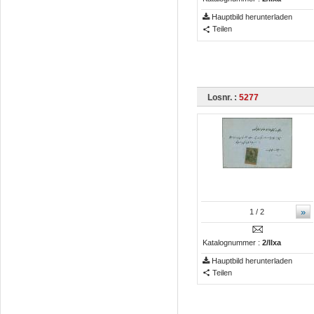
Hauptbild herunterladen
Teilen
Losnr. :
5277
»
1
/ 2
Katalognummer :
2/IIxa
Hauptbild herunterladen
Teilen