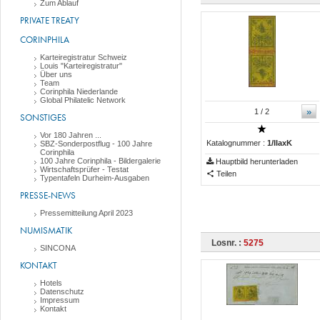
Zum Ablauf
PRIVATE TREATY
CORINPHILA
Karteiregistratur Schweiz
Louis "Karteiregistratur"
Über uns
Team
Corinphila Niederlande
Global Philatelic Network
»
1
/ 2
SONSTIGES
Vor 180 Jahren ...
Katalognummer :
1/IIaxK
SBZ-Sonderpostflug - 100 Jahre
Corinphila
100 Jahre Corinphila - Bildergalerie
Hauptbild herunterladen
Wirtschaftsprüfer - Testat
Teilen
Typentafeln Durheim-Ausgaben
PRESSE-NEWS
Pressemitteilung April 2023
NUMISMATIK
Losnr. :
5275
SINCONA
KONTAKT
Hotels
Datenschutz
Impressum
Kontakt