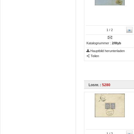
»
1
/ 2
Katalognummer :
2/IIIyb
Hauptbild herunterladen
Teilen
Losnr. :
5280
»
1
/ 2