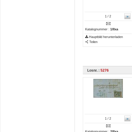
»
1
/ 2
Katalognummer :
1/IIxa
Hauptbild herunterladen
Teilen
Losnr. :
5276
»
1
/ 2
Katalognummer :
2/IIxa