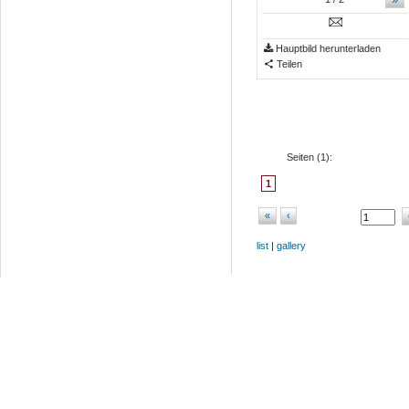
Hauptbild herunterladen
Teilen
Seiten (
1
):
1
«
‹
list
|
gallery