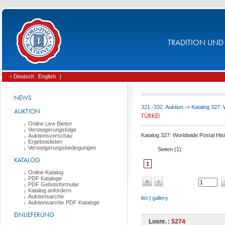
TRADITION UND 
› Deutsch
English
|
NEWS
321.-332. Auktion
->
Katalog 327: 
AUKTION
TÜRKEI
Online Live Bieten
Versteigerungsfolge
Katalog 327: Worldwide Postal Hist
Auktionsvorschau
Ergebnislisten
Versteigerungsbedingungen
Seiten (
1
):
KATALOG
1
Online Katalog
PDF Kataloge
«
‹
PDF Gebotsformular
Katalog anfordern
Auktionsarchiv
list
|
gallery
Auktionsarchiv PDF Kataloge
EINLIEFERUNG
Losnr. :
5274