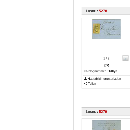
Losnr. :
5278
»
1
/ 2
Katalognummer :
1/IIIya
Hauptbild herunterladen
Teilen
Losnr. :
5279