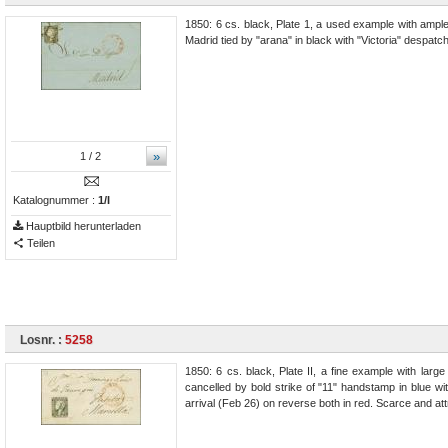
1850: 6 cs. black, Plate 1, a used example with ample 
Madrid tied by "arana" in black with "Victoria" despatch
»
1
/ 2
Katalognummer :
1/I
Hauptbild herunterladen
Teilen
Losnr. :
5258
1850: 6 cs. black, Plate II, a fine example with lar
cancelled by bold strike of "11" handstamp in blue w
arrival (Feb 26) on reverse both in red. Scarce and at