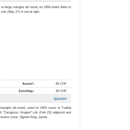
to large margins all round, on 1850 entire letter to
 cds (May 27) in red at right.
Ausruf :
80 CHF
Zuschlag :
80 CHF
Spanien
ge margins all round, used on 1850 cover to Tudela
ith "Zaragoza / Aragon" cds (Feb 23) adjacent and
tractive cover. Signed Roig, Jamet.