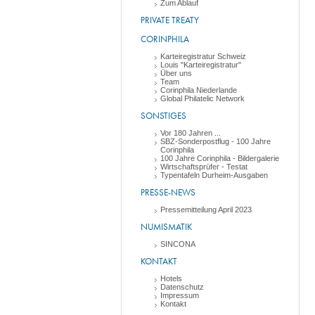
Zum Ablauf
PRIVATE TREATY
CORINPHILA
Karteiregistratur Schweiz
Louis "Karteiregistratur"
Über uns
Team
Corinphila Niederlande
Global Philatelic Network
SONSTIGES
Vor 180 Jahren ...
SBZ-Sonderpostflug - 100 Jahre
Corinphila
100 Jahre Corinphila - Bildergalerie
Wirtschaftsprüfer - Testat
Typentafeln Durheim-Ausgaben
PRESSE-NEWS
Pressemitteilung April 2023
NUMISMATIK
SINCONA
KONTAKT
Hotels
Datenschutz
Impressum
Kontakt