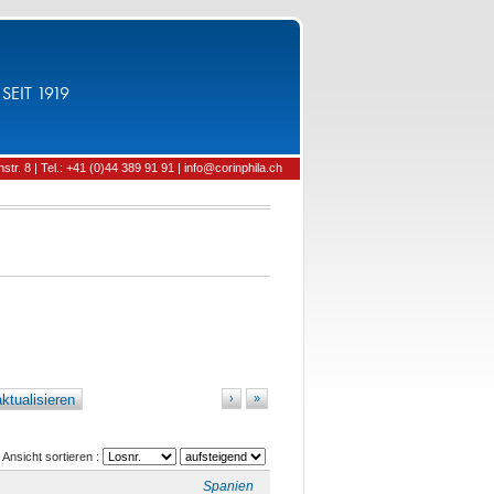
SEIT 1919
tr. 8 | Tel.: +41 (0)44 389 91 91 | info@corinphila.ch
ktualisieren
›
»
Ansicht sortieren :
Spanien