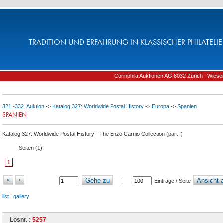
TRADITION UND ERFAHRUNG IN KLASSISCHER PHILATELIE 
Corinphila Auktionen AG 8032 Zürich | Wiesens
321.-332. Auktion
->
Katalog 327: Worldwide Postal History
->
Europa
->
Spanien
SPANIEN
Katalog 327: Worldwide Postal History - The Enzo Carnio Collection (part I)
Seiten (
1
):
1
«
‹
Gehe zu
Ansicht a
|
Einträge / Seite
list
|
gallery
Losnr. :
5257