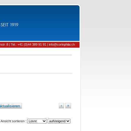
SEIT 1919
tr. 8 | Tel.: +41 (0)44 389 91 91 | info@corinphila.ch
ktualisieren
›
»
Ansicht sortieren :