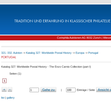
TRADITION UND ERFAHRUNG IN KLASSISCHER PHILATELIE 
Corinphila Auktionen AG 8032 Zürich | Wiesens
321.-332. Auktion
->
Katalog 327: Worldwide Postal History
->
Europa
->
Portugal
PORTUGAL
Katalog 327: Worldwide Postal History - The Enzo Carnio Collection (part I)
Seiten (
1
):
1
«
‹
Gehe zu
Ansicht a
|
Einträge / Seite
list
|
gallery