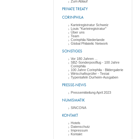
Zum Ablauf
PRIVATE TREATY
CORINPHILA
Karteiregistratur Schweiz
Louis "Karteiregistratur"
Über uns
Team
Corinphila Niederlande
Global Philatelic Network
SONSTIGES
Vor 180 Jahren ...
SBZ-Sonderpostflug - 100 Jahre
Corinphila
100 Jahre Corinphila - Bildergalerie
Wirtschaftsprüfer - Testat
Typentafeln Durheim-Ausgaben
PRESSE-NEWS
Pressemitteilung April 2023
NUMISMATIK
SINCONA
KONTAKT
Hotels
Datenschutz
Impressum
Kontakt